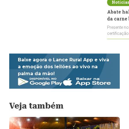
Notícia
Abate ha
da carne 
Presente no
certificação
impulsionar
Baixe agora o Lance Rural App e viva
a emoção dos leilões ao vivo na
palma da mão!
Veja também