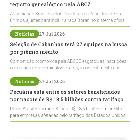
registro genealógico pela ABCZ
Associação Brasileira dos Criadores de Zebu discute os
últimos ajustes para incluir a raça Boran no sistema oficial
de registros, abrindo caminho para sua expansão na
pecuária nacional
Notícias
27 Jul 2026
Seleção de Cabanhas terá 27 equipes na busca
por prêmio inédito
Competição promovida pela ABCCC esgotou as inscrições
em menos de sete minutos e reforça o investimento das
cabanhas na seleção genética de Cavalos Crioulos voltados
ao laço
Notícias
27 Jul 2026
Pecuária está entre os setores beneficiados
por pacote de R$ 18,5 bilhões contra tarifaço
Plano Brasil Soberano 3 libera R$ 18,5 bilhões em crédito
para empresas afetadas pelo tarifaço dos Estados Unidos e
inclui a pecuária entre os setores estratégicos
contemplados