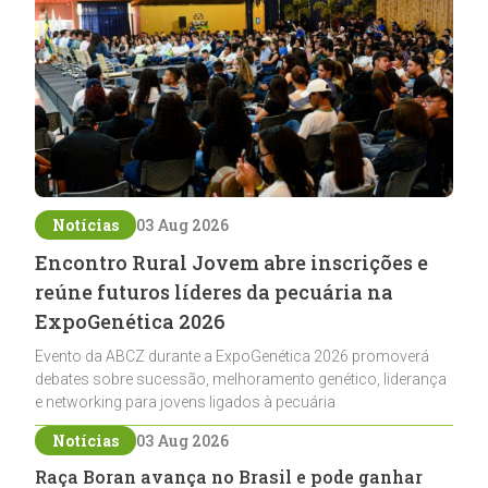
Notícias
03 Aug 2026
Encontro Rural Jovem abre inscrições e
reúne futuros líderes da pecuária na
ExpoGenética 2026
Evento da ABCZ durante a ExpoGenética 2026 promoverá
debates sobre sucessão, melhoramento genético, liderança
e networking para jovens ligados à pecuária
Notícias
03 Aug 2026
Raça Boran avança no Brasil e pode ganhar