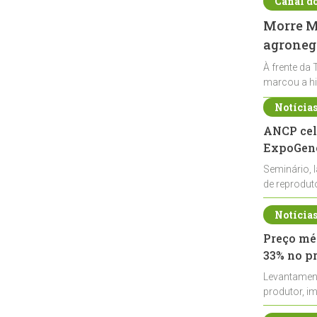
Canal d
Morre Ma
agronegó
À frente da 
marcou a hi
Notícia
ANCP cel
ExpoGené
Seminário, 
de reprodu
durante a E
Notícia
Preço méd
33% no p
Levantamen
produtor, i
de leite cru