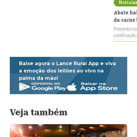
Notícia
Abate ha
da carne 
Presente no
certificação
impulsionar
Baixe agora o Lance Rural App e viva
a emoção dos leilões ao vivo na
palma da mão!
Veja também