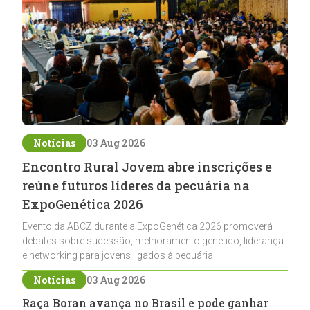
Notícias
03 Aug 2026
Encontro Rural Jovem abre inscrições e
reúne futuros líderes da pecuária na
ExpoGenética 2026
Evento da ABCZ durante a ExpoGenética 2026 promoverá
debates sobre sucessão, melhoramento genético, liderança
e networking para jovens ligados à pecuária
Notícias
03 Aug 2026
Raça Boran avança no Brasil e pode ganhar