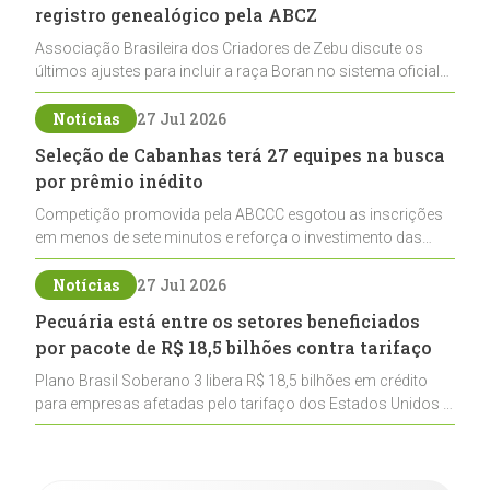
registro genealógico pela ABCZ
Associação Brasileira dos Criadores de Zebu discute os
últimos ajustes para incluir a raça Boran no sistema oficial
de registros, abrindo caminho para sua expansão na
pecuária nacional
Notícias
27 Jul 2026
Seleção de Cabanhas terá 27 equipes na busca
por prêmio inédito
Competição promovida pela ABCCC esgotou as inscrições
em menos de sete minutos e reforça o investimento das
cabanhas na seleção genética de Cavalos Crioulos voltados
ao laço
Notícias
27 Jul 2026
Pecuária está entre os setores beneficiados
por pacote de R$ 18,5 bilhões contra tarifaço
Plano Brasil Soberano 3 libera R$ 18,5 bilhões em crédito
para empresas afetadas pelo tarifaço dos Estados Unidos e
inclui a pecuária entre os setores estratégicos
contemplados