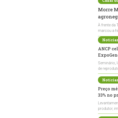
Canal d
Morre Ma
agronegó
À frente da 
marcou a hi
Notícia
ANCP cel
ExpoGené
Seminário, 
de reprodu
durante a E
Notícia
Preço méd
33% no p
Levantamen
produtor, i
de leite cru