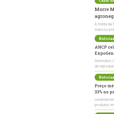
Canal d
Morre Ma
agronegó
À frente da 
marcou a hi
Notícia
ANCP cel
ExpoGené
Seminário, 
de reprodu
durante a E
Notícia
Preço méd
33% no p
Levantamen
produtor, i
de leite cru