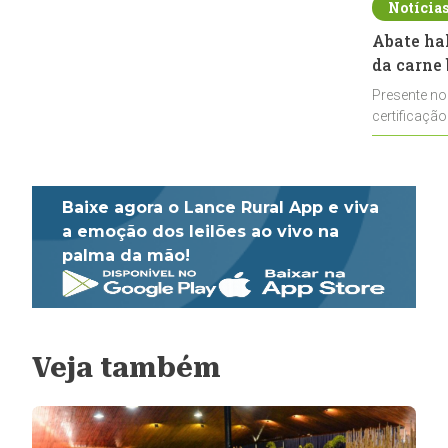
Notícia
Abate ha
da carne 
Presente no
certificação
impulsionar
Baixe agora o Lance Rural App e viva
a emoção dos leilões ao vivo na
palma da mão!
Veja também