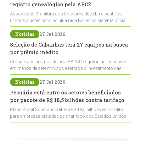
registro genealógico pela ABCZ
Associação Brasileira dos Criadores de Zebu discute os
últimos ajustes para incluir a raça Boran no sistema oficial
de registros, abrindo caminho para sua expansão na
pecuária nacional
Notícias
27 Jul 2026
Seleção de Cabanhas terá 27 equipes na busca
por prêmio inédito
Competição promovida pela ABCCC esgotou as inscrições
em menos de sete minutos e reforça o investimento das
cabanhas na seleção genética de Cavalos Crioulos voltados
ao laço
Notícias
27 Jul 2026
Pecuária está entre os setores beneficiados
por pacote de R$ 18,5 bilhões contra tarifaço
Plano Brasil Soberano 3 libera R$ 18,5 bilhões em crédito
para empresas afetadas pelo tarifaço dos Estados Unidos e
inclui a pecuária entre os setores estratégicos
contemplados