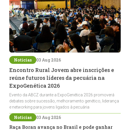
Notícias
03 Aug 2026
Encontro Rural Jovem abre inscrições e
reúne futuros líderes da pecuária na
ExpoGenética 2026
Evento da ABCZ durante a ExpoGenética 2026 promoverá
debates sobre sucessão, melhoramento genético, liderança
e networking para jovens ligados à pecuária
Notícias
03 Aug 2026
Raça Boran avança no Brasil e pode ganhar