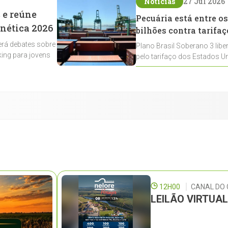
Notícias
27 Jul 2026
 e reúne
Pecuária está entre os
enética 2026
bilhões contra tarifaç
rá debates sobre
Plano Brasil Soberano 3 libe
ing para jovens
pelo tarifaço dos Estados Un
contemplados
12H00
CANAL DO
LEILÃO VIRTUA