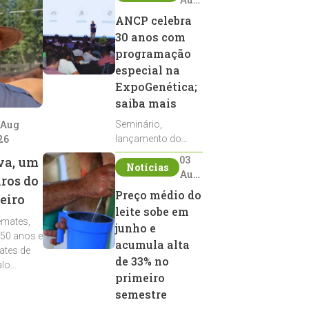
2026
ANCP celebra
30 anos com
programação
especial na
ExpoGenética;
saiba mais
 Aug
Seminário,
26
lançamento do
Sumário de Touros,
03
va, um
Notícias
debates, podcast,
Aug
iros do
desfile de
2026
Preço médio do
eiro
reprodutores e
leite sobe em
homenagens
emates,
integram a
junho e
 50 anos e
programação da
acumula alta
ates de
entidade durante a
de 33% no
alo
ExpoGenética 2026
primeiro
semestre