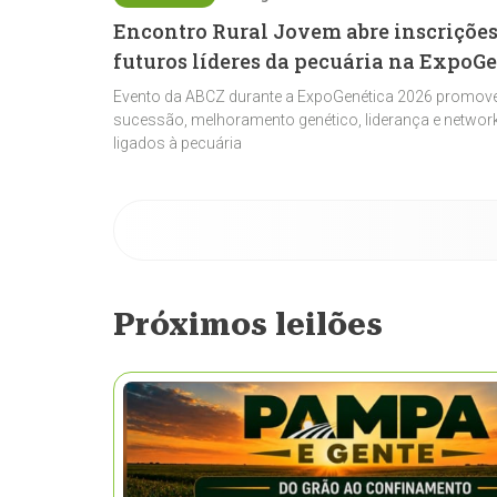
Encontro Rural Jovem abre inscrições
futuros líderes da pecuária na ExpoG
Evento da ABCZ durante a ExpoGenética 2026 promove
sucessão, melhoramento genético, liderança e network
ligados à pecuária
Próximos leilões