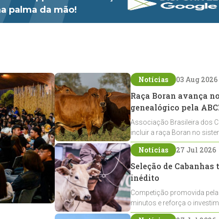
 na palma da mão!
Notícias
03 Aug 2026
Raça Boran avança no 
genealógico pela ABC
Associação Brasileira dos C
incluir a raça Boran no sist
expansão na pecuária nacio
Notícias
27 Jul 2026
Seleção de Cabanhas t
inédito
Competição promovida pela
minutos e reforça o investi
Crioulos voltados ao laço