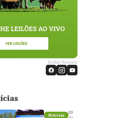
Redes Sociais
ícias
03
Notícias
Aug