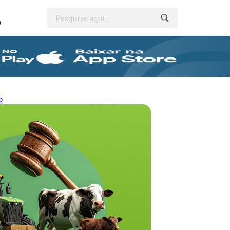
Pesquise aqui...
O
o