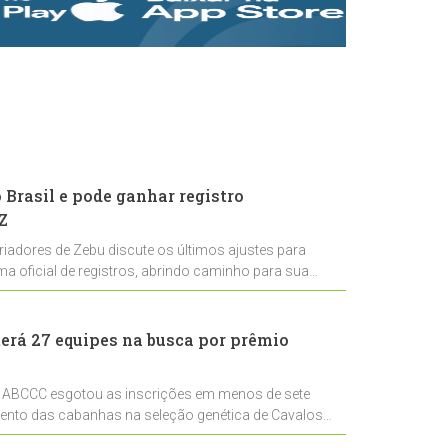
rastreabilidade e
rigor técnico para
impulsionar as
exportações
brasileiras
Brasil e pode ganhar registro
Z
riadores de Zebu discute os últimos ajustes para
ema oficial de registros, abrindo caminho para sua
nal
erá 27 equipes na busca por prêmio
 ABCCC esgotou as inscrições em menos de sete
mento das cabanhas na seleção genética de Cavalos