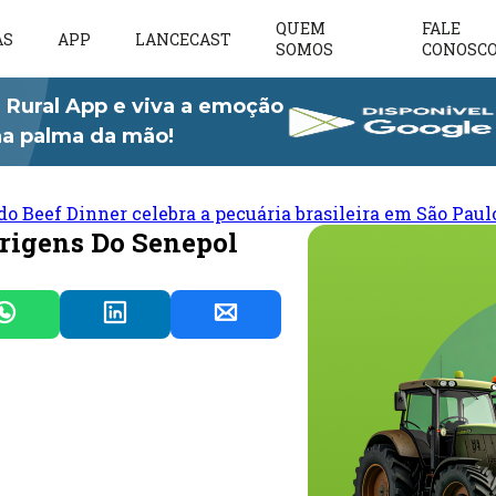
QUEM
FALE
AS
APP
LANCECAST
SOMOS
CONOSC
 Rural App e viva a emoção
 na palma da mão!
do Beef Dinner celebra a pecuária brasileira em São Paul
Origens Do Senepol