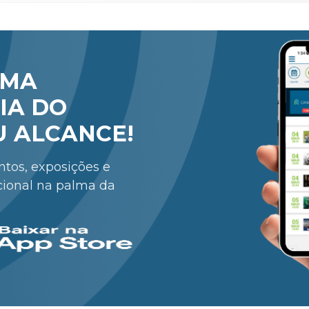
RMA
IA DO
U ALCANCE!
entos, exposições e
cional na palma da