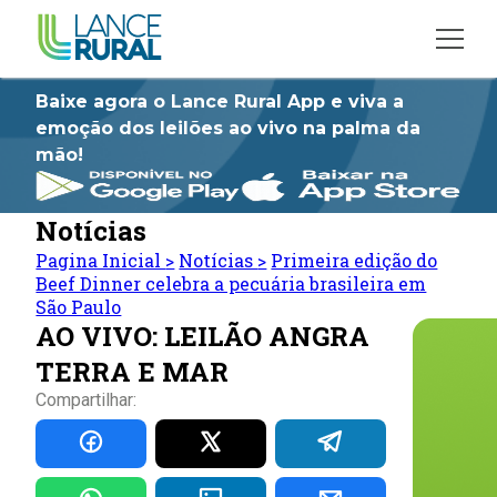
Baixe agora o Lance Rural App e viva a
emoção dos leilões ao vivo na palma da
mão!
Notícias
Pagina Inicial
>
Notícias
>
Primeira edição do
Beef Dinner celebra a pecuária brasileira em
São Paulo
AO VIVO: LEILÃO ANGRA
TERRA E MAR
Compartilhar: