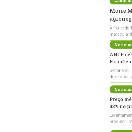
Canal d
Morre Ma
agronegó
À frente da 
marcou a hi
Notícia
ANCP cel
ExpoGené
Seminário, 
de reprodu
durante a E
Notícia
Preço méd
33% no p
Levantamen
produtor, i
de leite cru