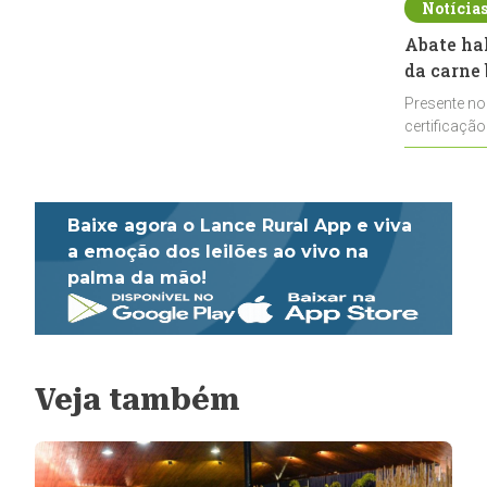
Notícia
Abate ha
da carne 
Presente no
certificação
impulsionar
Baixe agora o Lance Rural App e viva
a emoção dos leilões ao vivo na
palma da mão!
Veja também