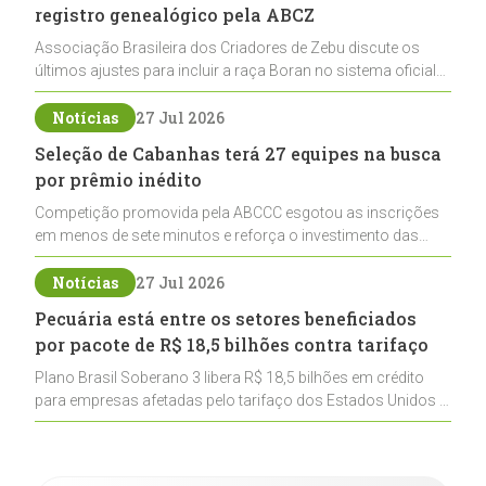
registro genealógico pela ABCZ
Associação Brasileira dos Criadores de Zebu discute os
últimos ajustes para incluir a raça Boran no sistema oficial
de registros, abrindo caminho para sua expansão na
pecuária nacional
Notícias
27 Jul 2026
Seleção de Cabanhas terá 27 equipes na busca
por prêmio inédito
Competição promovida pela ABCCC esgotou as inscrições
em menos de sete minutos e reforça o investimento das
cabanhas na seleção genética de Cavalos Crioulos voltados
ao laço
Notícias
27 Jul 2026
Pecuária está entre os setores beneficiados
por pacote de R$ 18,5 bilhões contra tarifaço
Plano Brasil Soberano 3 libera R$ 18,5 bilhões em crédito
para empresas afetadas pelo tarifaço dos Estados Unidos e
inclui a pecuária entre os setores estratégicos
contemplados