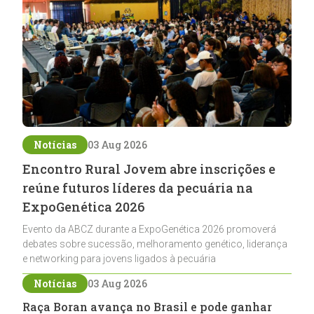
Notícias
03 Aug 2026
Encontro Rural Jovem abre inscrições e
reúne futuros líderes da pecuária na
ExpoGenética 2026
Evento da ABCZ durante a ExpoGenética 2026 promoverá
debates sobre sucessão, melhoramento genético, liderança
e networking para jovens ligados à pecuária
Notícias
03 Aug 2026
Raça Boran avança no Brasil e pode ganhar