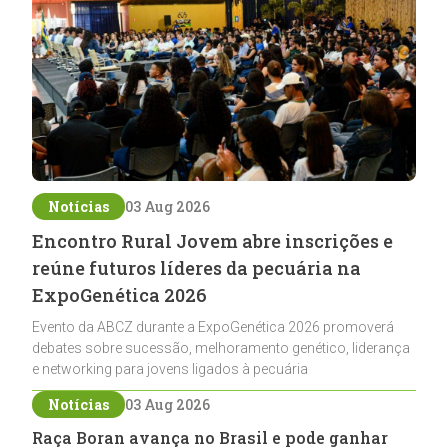
Notícias
03 Aug 2026
Encontro Rural Jovem abre inscrições e
reúne futuros líderes da pecuária na
ExpoGenética 2026
Evento da ABCZ durante a ExpoGenética 2026 promoverá
debates sobre sucessão, melhoramento genético, liderança
e networking para jovens ligados à pecuária
Notícias
03 Aug 2026
Raça Boran avança no Brasil e pode ganhar