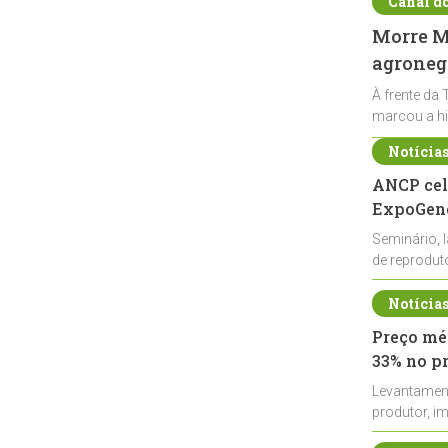
Canal d
Morre Ma
agronegó
À frente da 
marcou a hi
Notícia
ANCP cel
ExpoGené
Seminário, 
de reprodu
durante a E
Notícia
Preço méd
33% no p
Levantamen
produtor, i
de leite cru