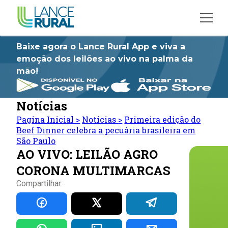
Baixe agora o Lance Rural App e viva a
emoção dos leilões ao vivo na palma da
mão!
Notícias
Pagina Inicial
>
Notícias
>
Primeira edição do
Beef Dinner celebra a pecuária brasileira em
São Paulo
AO VIVO: LEILÃO AGRO
CORONA MULTIMARCAS
Compartilhar: