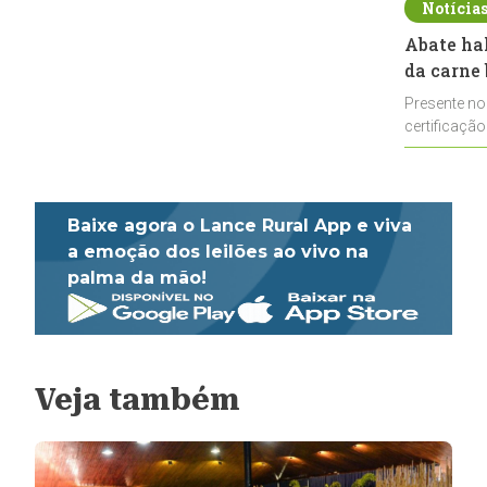
Notícia
Abate ha
da carne 
Presente no
certificação
impulsionar
Baixe agora o Lance Rural App e viva
a emoção dos leilões ao vivo na
palma da mão!
Veja também