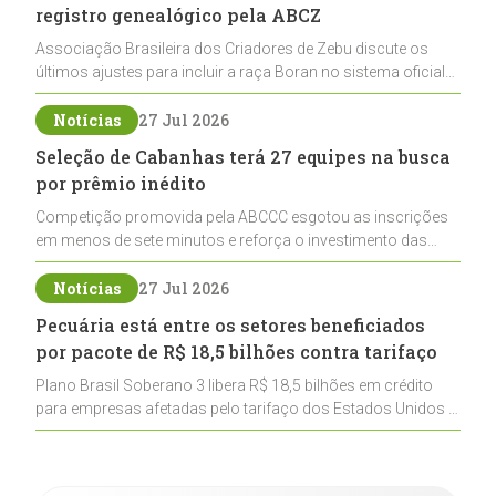
registro genealógico pela ABCZ
Associação Brasileira dos Criadores de Zebu discute os
últimos ajustes para incluir a raça Boran no sistema oficial
de registros, abrindo caminho para sua expansão na
pecuária nacional
Notícias
27 Jul 2026
Seleção de Cabanhas terá 27 equipes na busca
por prêmio inédito
Competição promovida pela ABCCC esgotou as inscrições
em menos de sete minutos e reforça o investimento das
cabanhas na seleção genética de Cavalos Crioulos voltados
ao laço
Notícias
27 Jul 2026
Pecuária está entre os setores beneficiados
por pacote de R$ 18,5 bilhões contra tarifaço
Plano Brasil Soberano 3 libera R$ 18,5 bilhões em crédito
para empresas afetadas pelo tarifaço dos Estados Unidos e
inclui a pecuária entre os setores estratégicos
contemplados