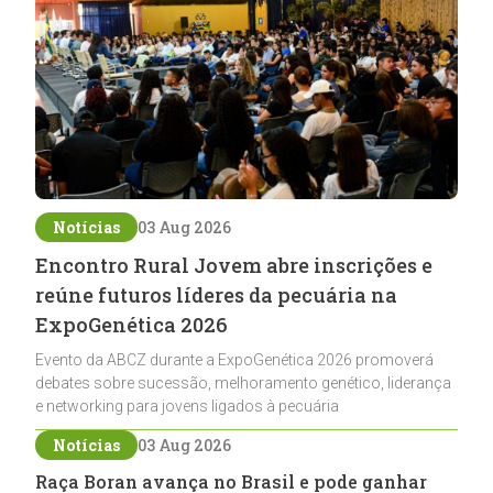
Notícias
03 Aug 2026
Encontro Rural Jovem abre inscrições e
reúne futuros líderes da pecuária na
ExpoGenética 2026
Evento da ABCZ durante a ExpoGenética 2026 promoverá
debates sobre sucessão, melhoramento genético, liderança
e networking para jovens ligados à pecuária
Notícias
03 Aug 2026
Raça Boran avança no Brasil e pode ganhar