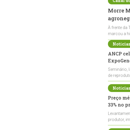
Canal d
Morre Ma
agronegó
À frente da 
marcou a hi
Notícia
ANCP cel
ExpoGené
Seminário, 
de reprodu
durante a E
Notícia
Preço méd
33% no p
Levantamen
produtor, i
de leite cru