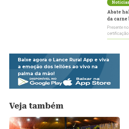
Notícia
Abate ha
da carne 
Presente no
certificação
impulsionar
Baixe agora o Lance Rural App e viva
a emoção dos leilões ao vivo na
palma da mão!
Veja também