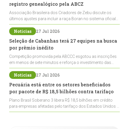
registro genealógico pela ABCZ
Associação Brasileira dos Criadores de Zebu discute os
últimos ajustes para incluir a raça Boran no sistema oficial
de registros, abrindo caminho para sua expansão na
pecuária nacional
Notícias
27 Jul 2026
Seleção de Cabanhas terá 27 equipes na busca
por prêmio inédito
Competição promovida pela ABCCC esgotou as inscrições
em menos de sete minutos e reforça o investimento das
cabanhas na seleção genética de Cavalos Crioulos voltados
ao laço
Notícias
27 Jul 2026
Pecuária está entre os setores beneficiados
por pacote de R$ 18,5 bilhões contra tarifaço
Plano Brasil Soberano 3 libera R$ 18,5 bilhões em crédito
para empresas afetadas pelo tarifaço dos Estados Unidos e
inclui a pecuária entre os setores estratégicos
contemplados