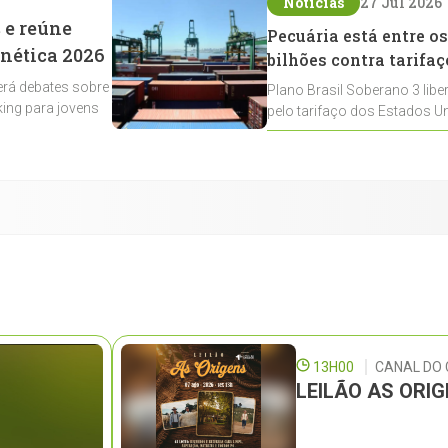
Notícias
27 Jul 2026
 e reúne
Pecuária está entre os
enética 2026
bilhões contra tarifaç
rá debates sobre
Plano Brasil Soberano 3 libe
ing para jovens
pelo tarifaço dos Estados Un
contemplados
13H00
CANAL DO
LEILÃO AS ORI