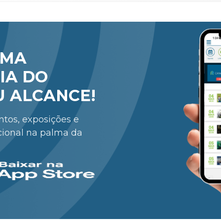
RMA
IA DO
U ALCANCE!
entos, exposições e
cional na palma da