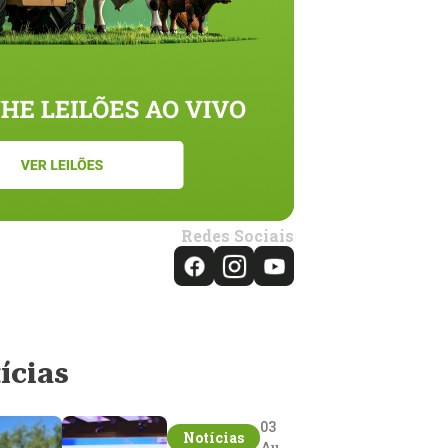
Redes Sociais
ícias
03
Notícias
Aug