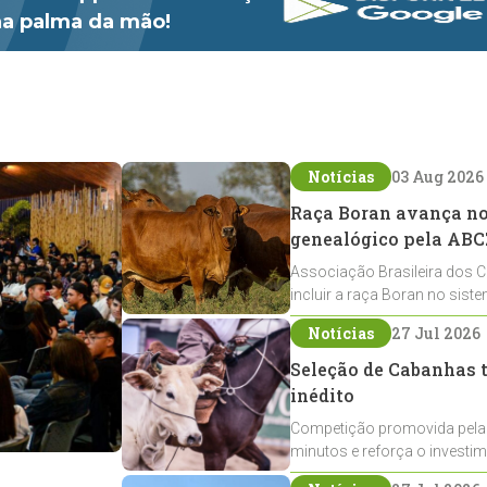
 na palma da mão!
Notícias
03 Aug 2026
Raça Boran avança no 
genealógico pela ABC
Associação Brasileira dos C
incluir a raça Boran no sist
expansão na pecuária nacio
Notícias
27 Jul 2026
Seleção de Cabanhas t
inédito
Competição promovida pela
minutos e reforça o investi
Crioulos voltados ao laço