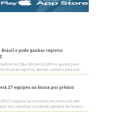
rastreabilidade e
rigor técnico para
impulsionar as
exportações
brasileiras
Brasil e pode ganhar registro
Z
riadores de Zebu discute os últimos ajustes para
ema oficial de registros, abrindo caminho para sua
nal
erá 27 equipes na busca por prêmio
 ABCCC esgotou as inscrições em menos de sete
mento das cabanhas na seleção genética de Cavalos