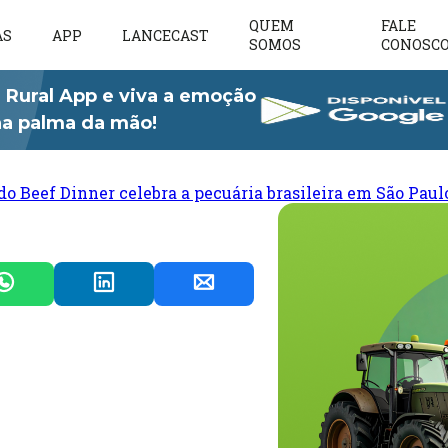
QUEM
FALE
AS
APP
LANCECAST
SOMOS
CONOSC
 Rural App e viva a emoção
 na palma da mão!
do Beef Dinner celebra a pecuária brasileira em São Paul