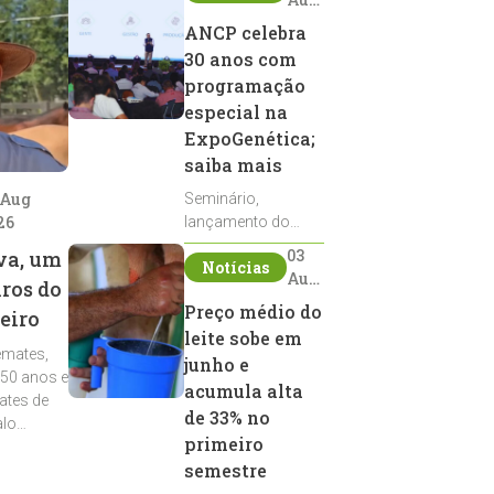
2026
ANCP celebra
30 anos com
programação
especial na
ExpoGenética;
saiba mais
 Aug
Seminário,
26
lançamento do
Sumário de Touros,
03
va, um
Notícias
debates, podcast,
Aug
iros do
desfile de
2026
Preço médio do
eiro
reprodutores e
leite sobe em
homenagens
emates,
integram a
junho e
 50 anos e
programação da
acumula alta
ates de
entidade durante a
de 33% no
alo
ExpoGenética 2026
primeiro
semestre