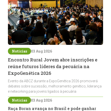
Notícias
03 Aug 2026
Encontro Rural Jovem abre inscrições e
reúne futuros líderes da pecuária na
ExpoGenética 2026
Evento da ABCZ durante a ExpoGenética 2026 promoverá
debates sobre sucessão, melhoramento genético, liderança
e networking para jovens ligados à pecuária
Notícias
03 Aug 2026
Raça Boran avança no Brasil e pode ganhar