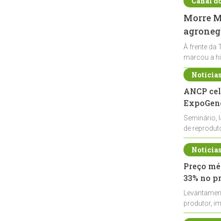
Canal d
Morre Ma
agronegó
À frente da 
marcou a hi
Notícia
ANCP cel
ExpoGené
Seminário, 
de reprodu
durante a E
Notícia
Preço méd
33% no p
Levantamen
produtor, i
de leite cru