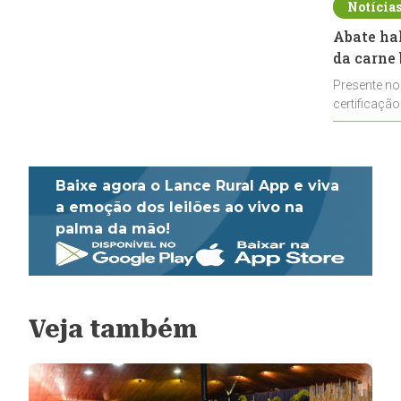
Notícia
Abate ha
da carne 
Presente no
certificação
impulsionar
Baixe agora o Lance Rural App e viva
a emoção dos leilões ao vivo na
palma da mão!
Veja também