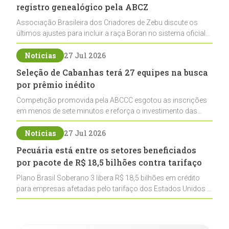
registro genealógico pela ABCZ
Associação Brasileira dos Criadores de Zebu discute os
últimos ajustes para incluir a raça Boran no sistema oficial
de registros, abrindo caminho para sua expansão na
pecuária nacional
Notícias
27 Jul 2026
Seleção de Cabanhas terá 27 equipes na busca
por prêmio inédito
Competição promovida pela ABCCC esgotou as inscrições
em menos de sete minutos e reforça o investimento das
cabanhas na seleção genética de Cavalos Crioulos voltados
ao laço
Notícias
27 Jul 2026
Pecuária está entre os setores beneficiados
por pacote de R$ 18,5 bilhões contra tarifaço
Plano Brasil Soberano 3 libera R$ 18,5 bilhões em crédito
para empresas afetadas pelo tarifaço dos Estados Unidos e
inclui a pecuária entre os setores estratégicos
contemplados