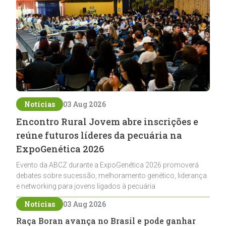
Notícias
03 Aug 2026
Encontro Rural Jovem abre inscrições e
reúne futuros líderes da pecuária na
ExpoGenética 2026
Evento da ABCZ durante a ExpoGenética 2026 promoverá
debates sobre sucessão, melhoramento genético, liderança
e networking para jovens ligados à pecuária
Notícias
03 Aug 2026
Raça Boran avança no Brasil e pode ganhar