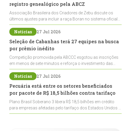
registro genealógico pela ABCZ
Associação Brasileira dos Criadores de Zebu discute os
últimos ajustes para incluir a raça Boran no sistema oficial
de registros, abrindo caminho para sua expansão na
pecuária nacional
Notícias
27 Jul 2026
Seleção de Cabanhas terá 27 equipes na busca
por prêmio inédito
Competição promovida pela ABCCC esgotou as inscrições
em menos de sete minutos e reforça o investimento das
cabanhas na seleção genética de Cavalos Crioulos voltados
ao laço
Notícias
27 Jul 2026
Pecuária está entre os setores beneficiados
por pacote de R$ 18,5 bilhões contra tarifaço
Plano Brasil Soberano 3 libera R$ 18,5 bilhões em crédito
para empresas afetadas pelo tarifaço dos Estados Unidos e
inclui a pecuária entre os setores estratégicos
contemplados