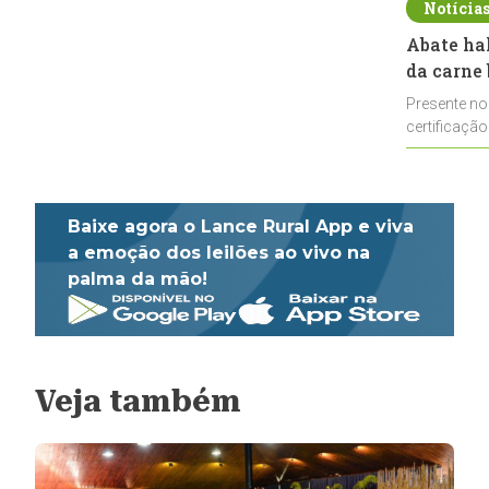
Notícia
Abate ha
da carne 
Presente no
certificação
impulsionar
Baixe agora o Lance Rural App e viva
a emoção dos leilões ao vivo na
palma da mão!
Veja também