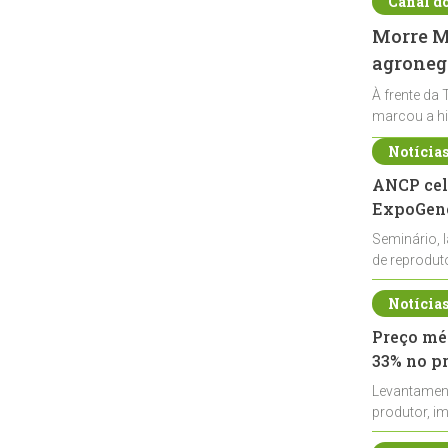
Canal d
Morre Ma
agronegó
À frente da 
marcou a hi
Notícia
ANCP cel
ExpoGené
Seminário, 
de reprodu
durante a E
Notícia
Preço méd
33% no p
Levantamen
produtor, i
de leite cru