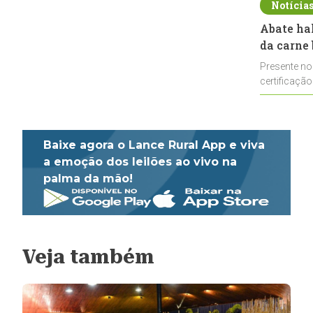
Notícia
Abate ha
da carne 
Presente no
certificação
impulsionar
Baixe agora o Lance Rural App e viva
a emoção dos leilões ao vivo na
palma da mão!
Veja também