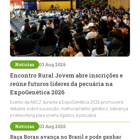
Notícias
03 Aug 2026
Encontro Rural Jovem abre inscrições e
reúne futuros líderes da pecuária na
ExpoGenética 2026
Evento da ABCZ durante a ExpoGenética 2026 promoverá
debates sobre sucessão, melhoramento genético, liderança
e networking para jovens ligados à pecuária
Notícias
03 Aug 2026
Raça Boran avança no Brasil e pode ganhar