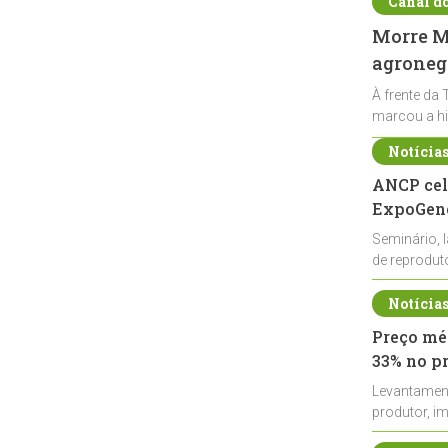
Canal d
Morre Ma
agronegó
À frente da 
marcou a hi
Notícia
ANCP cel
ExpoGené
Seminário, 
de reprodu
durante a E
Notícia
Preço méd
33% no p
Levantamen
produtor, i
de leite cru