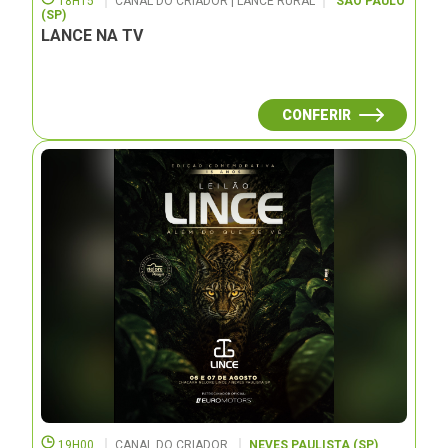
18H15
CANAL DO CRIADOR | LANCE RURAL
SÃO PAULO
(SP)
LANCE NA TV
CONFERIR
19H00
CANAL DO CRIADOR
NEVES PAULISTA (SP)