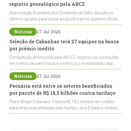
registro genealógico pela ABCZ
Associação Brasileira dos Criadores de Zebu discute os
últimos ajustes para incluir a raça Boran no sistema oficial
de registros, abrindo caminho para sua expansão na
pecuária nacional
Notícias
27 Jul 2026
Seleção de Cabanhas terá 27 equipes na busca
por prêmio inédito
Competição promovida pela ABCCC esgotou as inscrições
em menos de sete minutos e reforça o investimento das
cabanhas na seleção genética de Cavalos Crioulos voltados
ao laço
Notícias
27 Jul 2026
Pecuária está entre os setores beneficiados
por pacote de R$ 18,5 bilhões contra tarifaço
Plano Brasil Soberano 3 libera R$ 18,5 bilhões em crédito
para empresas afetadas pelo tarifaço dos Estados Unidos e
inclui a pecuária entre os setores estratégicos
contemplados