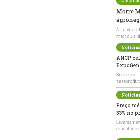
Canal d
Morre Ma
agronegó
À frente da 
marcou a hi
Notícia
ANCP cel
ExpoGené
Seminário, 
de reprodu
durante a E
Notícia
Preço méd
33% no p
Levantamen
produtor, i
de leite cru