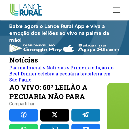
Baixe agora o Lance Rural App e viva a
emoção dos leilões ao vivo na palma da
mão!
Notícias
Pagina Inicial
>
Notícias
>
Primeira edição do
Beef Dinner celebra a pecuária brasileira em
São Paulo
AO VIVO: 60º LEILÃO A
PECUARIA NÃO PARA
Compartilhar: