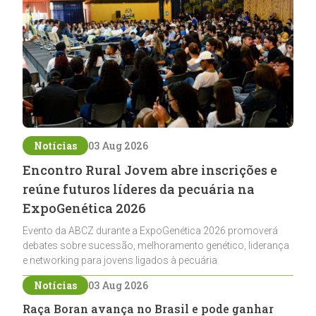
Notícias
03 Aug 2026
Encontro Rural Jovem abre inscrições e
reúne futuros líderes da pecuária na
ExpoGenética 2026
Evento da ABCZ durante a ExpoGenética 2026 promoverá
debates sobre sucessão, melhoramento genético, liderança
e networking para jovens ligados à pecuária
Notícias
03 Aug 2026
Raça Boran avança no Brasil e pode ganhar