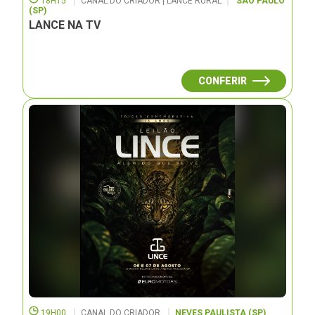
18H15
CANAL DO CRIADOR | LANCE RURAL
SÃO PAULO
(SP)
LANCE NA TV
CONFERIR
19H00
CANAL DO CRIADOR
NEVES PAULISTA (SP)