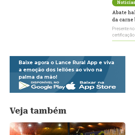
Notícia
Abate ha
da carne 
Presente no
certificação
impulsionar
Baixe agora o Lance Rural App e viva
a emoção dos leilões ao vivo na
palma da mão!
Veja também