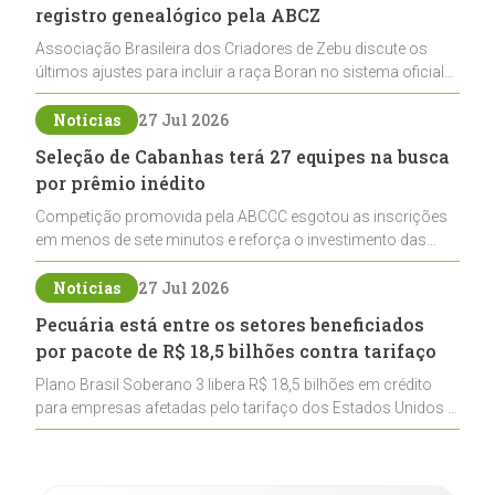
registro genealógico pela ABCZ
Associação Brasileira dos Criadores de Zebu discute os
últimos ajustes para incluir a raça Boran no sistema oficial
de registros, abrindo caminho para sua expansão na
pecuária nacional
Notícias
27 Jul 2026
Seleção de Cabanhas terá 27 equipes na busca
por prêmio inédito
Competição promovida pela ABCCC esgotou as inscrições
em menos de sete minutos e reforça o investimento das
cabanhas na seleção genética de Cavalos Crioulos voltados
ao laço
Notícias
27 Jul 2026
Pecuária está entre os setores beneficiados
por pacote de R$ 18,5 bilhões contra tarifaço
Plano Brasil Soberano 3 libera R$ 18,5 bilhões em crédito
para empresas afetadas pelo tarifaço dos Estados Unidos e
inclui a pecuária entre os setores estratégicos
contemplados