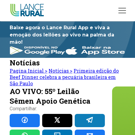
Baixe agora o Lance Rural App e viva a
emoção dos leilões ao vivo na palma da
mão!
Notícias
Pagina Inicial
>
Notícias
>
Primeira edição do
Beef Dinner celebra a pecuária brasileira em
São Paulo
AO VIVO: 55º Leilão
Sêmen Apoio Genética
Compartilhar: