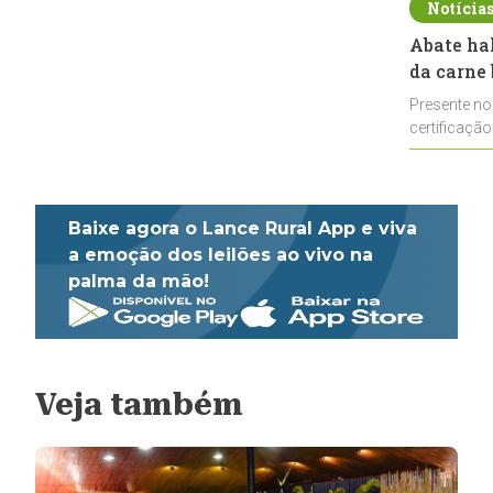
Notícia
Abate ha
da carne 
Presente no
certificação
impulsionar
Baixe agora o Lance Rural App e viva
a emoção dos leilões ao vivo na
palma da mão!
Veja também