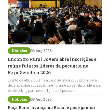
Notícias
03 Aug 2026
Encontro Rural Jovem abre inscrições e
reúne futuros líderes da pecuária na
ExpoGenética 2026
Evento da ABCZ durante a ExpoGenética 2026 promoverá
debates sobre sucessão, melhoramento genético, liderança
e networking para jovens ligados à pecuária
Notícias
03 Aug 2026
Raça Boran avança no Brasil e pode ganhar