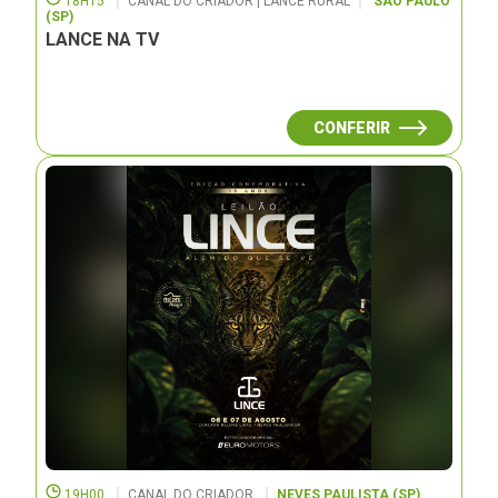
18H15
CANAL DO CRIADOR | LANCE RURAL
SÃO PAULO
(SP)
LANCE NA TV
CONFERIR
19H00
CANAL DO CRIADOR
NEVES PAULISTA (SP)