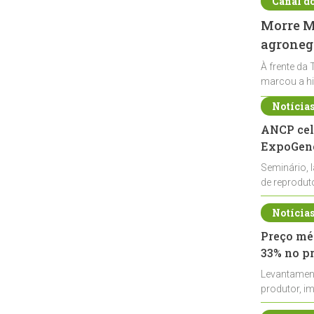
Canal d
Morre Ma
agronegó
À frente da 
marcou a hi
Notícia
ANCP cel
ExpoGené
Seminário, 
de reprodu
durante a E
Notícia
Preço méd
33% no p
Levantamen
produtor, i
de leite cru