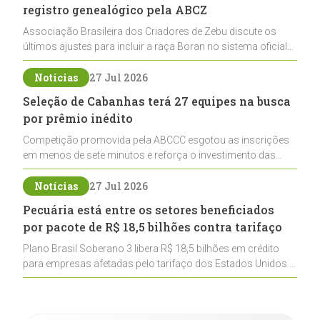
registro genealógico pela ABCZ
Associação Brasileira dos Criadores de Zebu discute os
últimos ajustes para incluir a raça Boran no sistema oficial
de registros, abrindo caminho para sua expansão na
pecuária nacional
Notícias
27 Jul 2026
Seleção de Cabanhas terá 27 equipes na busca
por prêmio inédito
Competição promovida pela ABCCC esgotou as inscrições
em menos de sete minutos e reforça o investimento das
cabanhas na seleção genética de Cavalos Crioulos voltados
ao laço
Notícias
27 Jul 2026
Pecuária está entre os setores beneficiados
por pacote de R$ 18,5 bilhões contra tarifaço
Plano Brasil Soberano 3 libera R$ 18,5 bilhões em crédito
para empresas afetadas pelo tarifaço dos Estados Unidos e
inclui a pecuária entre os setores estratégicos
contemplados