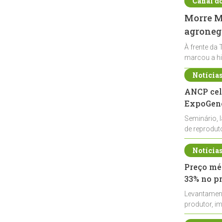
Canal d
Morre Ma
agronegó
À frente da 
marcou a hi
Notícia
ANCP cel
ExpoGené
Seminário, 
de reprodu
durante a E
Notícia
Preço méd
33% no p
Levantamen
produtor, i
de leite cru