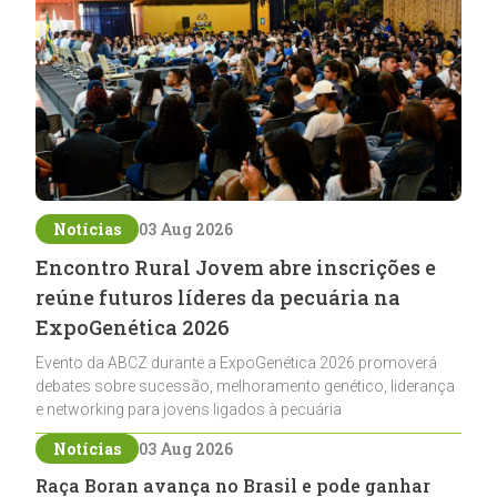
Notícias
03 Aug 2026
Encontro Rural Jovem abre inscrições e
reúne futuros líderes da pecuária na
ExpoGenética 2026
Evento da ABCZ durante a ExpoGenética 2026 promoverá
debates sobre sucessão, melhoramento genético, liderança
e networking para jovens ligados à pecuária
Notícias
03 Aug 2026
Raça Boran avança no Brasil e pode ganhar