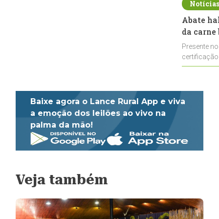
Notícia
Abate ha
da carne 
Presente no
certificação
impulsionar
Baixe agora o Lance Rural App e viva
a emoção dos leilões ao vivo na
palma da mão!
Veja também