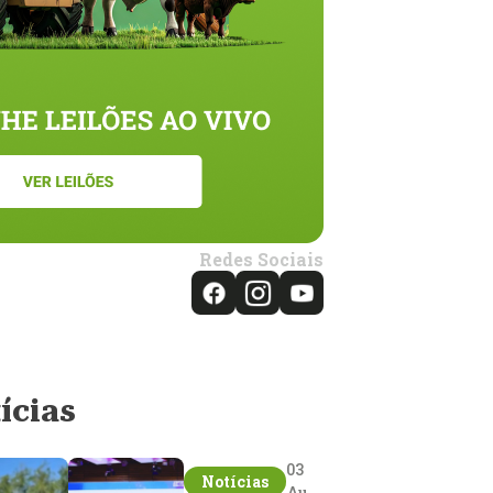
Redes Sociais
ícias
03
Notícias
Aug