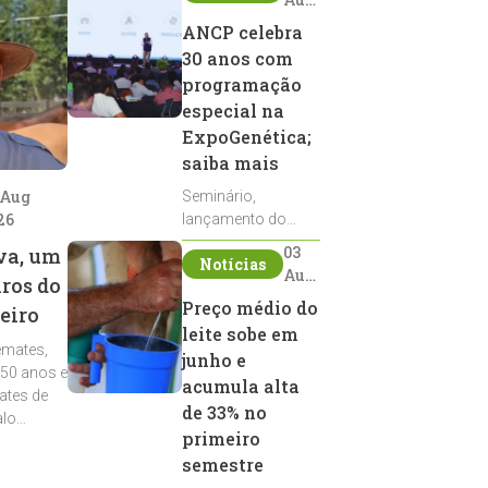
2026
ANCP celebra
30 anos com
programação
especial na
ExpoGenética;
saiba mais
 Aug
Seminário,
26
lançamento do
Sumário de Touros,
03
va, um
Notícias
debates, podcast,
Aug
iros do
desfile de
2026
Preço médio do
eiro
reprodutores e
leite sobe em
homenagens
emates,
integram a
junho e
 50 anos e
programação da
acumula alta
ates de
entidade durante a
de 33% no
alo
ExpoGenética 2026
primeiro
semestre