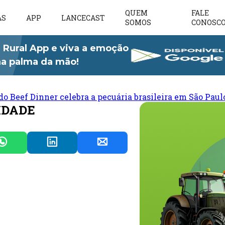
QUEM
FALE
AS
APP
LANCECAST
SOMOS
CONOSC
 Rural App e viva a emoção
 na palma da mão!
do Beef Dinner celebra a pecuária brasileira em São Paul
LIDADE