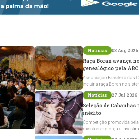
 na palma da mão!
Notícias
03 Aug 2026
Raça Boran avança no 
genealógico pela ABC
Associação Brasileira dos C
incluir a raça Boran no sist
expansão na pecuária nacio
Notícias
27 Jul 2026
Seleção de Cabanhas t
inédito
Competição promovida pela
minutos e reforça o investi
Crioulos voltados ao laço