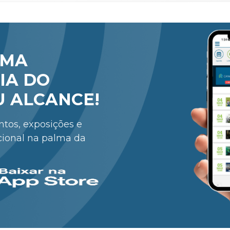
RMA
IA DO
U ALCANCE!
entos, exposições e
cional na palma da