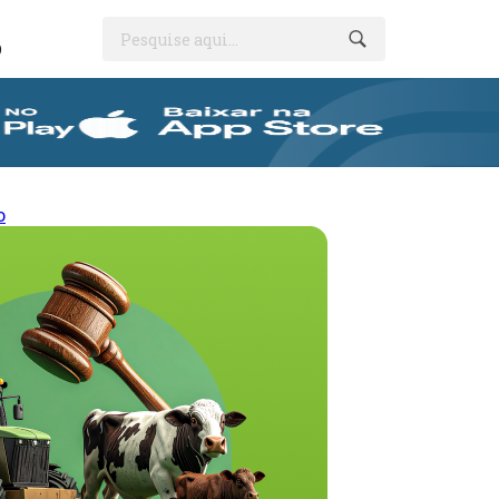
Pesquise aqui...
O
o