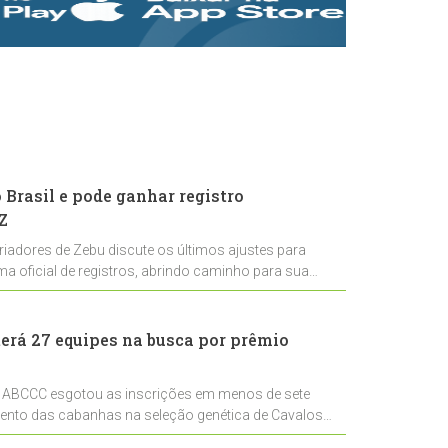
rastreabilidade e
rigor técnico para
impulsionar as
exportações
brasileiras
Brasil e pode ganhar registro
Z
riadores de Zebu discute os últimos ajustes para
ema oficial de registros, abrindo caminho para sua
nal
erá 27 equipes na busca por prêmio
 ABCCC esgotou as inscrições em menos de sete
mento das cabanhas na seleção genética de Cavalos