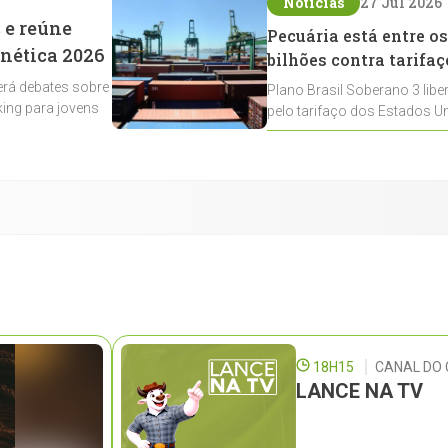
Notícias
27 Jul 2026
 e reúne
Pecuária está entre os
enética 2026
bilhões contra tarifaç
rá debates sobre
Plano Brasil Soberano 3 libe
ing para jovens
pelo tarifaço dos Estados Un
contemplados
18H15
CANAL DO 
LANCE NA TV