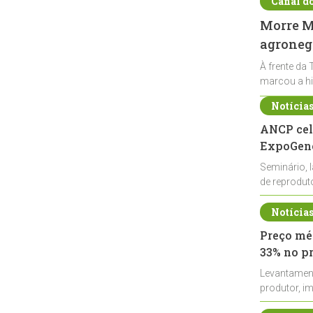
Canal d
Morre Ma
agronegó
À frente da 
marcou a hi
Notícia
ANCP cel
ExpoGené
Seminário, 
de reprodu
durante a E
Notícia
Preço méd
33% no p
Levantamen
produtor, i
de leite cru