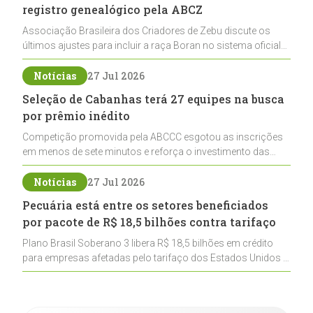
registro genealógico pela ABCZ
Associação Brasileira dos Criadores de Zebu discute os
últimos ajustes para incluir a raça Boran no sistema oficial
de registros, abrindo caminho para sua expansão na
pecuária nacional
Notícias
27 Jul 2026
Seleção de Cabanhas terá 27 equipes na busca
por prêmio inédito
Competição promovida pela ABCCC esgotou as inscrições
em menos de sete minutos e reforça o investimento das
cabanhas na seleção genética de Cavalos Crioulos voltados
ao laço
Notícias
27 Jul 2026
Pecuária está entre os setores beneficiados
por pacote de R$ 18,5 bilhões contra tarifaço
Plano Brasil Soberano 3 libera R$ 18,5 bilhões em crédito
para empresas afetadas pelo tarifaço dos Estados Unidos e
inclui a pecuária entre os setores estratégicos
contemplados