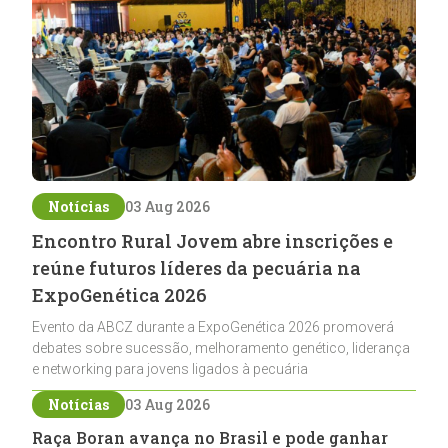
Notícias
03 Aug 2026
Encontro Rural Jovem abre inscrições e
reúne futuros líderes da pecuária na
ExpoGenética 2026
Evento da ABCZ durante a ExpoGenética 2026 promoverá
debates sobre sucessão, melhoramento genético, liderança
e networking para jovens ligados à pecuária
Notícias
03 Aug 2026
Raça Boran avança no Brasil e pode ganhar