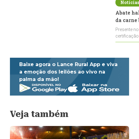
Notícia
Abate ha
da carne 
Presente no
certificação
impulsionar
Baixe agora o Lance Rural App e viva
a emoção dos leilões ao vivo na
palma da mão!
Veja também