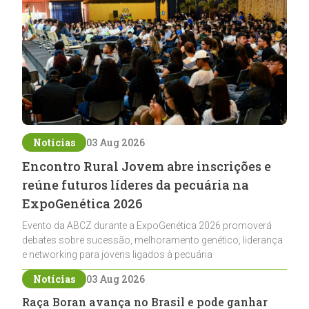
Notícias
03 Aug 2026
Encontro Rural Jovem abre inscrições e
reúne futuros líderes da pecuária na
ExpoGenética 2026
Evento da ABCZ durante a ExpoGenética 2026 promoverá
debates sobre sucessão, melhoramento genético, liderança
e networking para jovens ligados à pecuária
Notícias
03 Aug 2026
Raça Boran avança no Brasil e pode ganhar