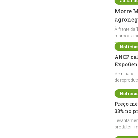
Canal d
Morre Ma
agronegó
À frente da 
marcou a hi
Notícia
ANCP cel
ExpoGené
Seminário, 
de reprodu
durante a E
Notícia
Preço méd
33% no p
Levantamen
produtor, i
de leite cru