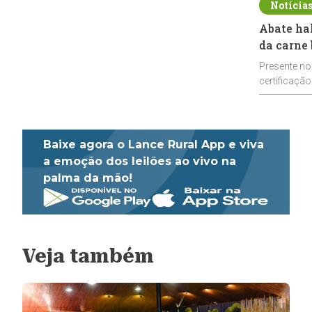
Notícia
Abate ha
da carne 
Presente no
certificação
impulsionar
Baixe agora o Lance Rural App e viva
a emoção dos leilões ao vivo na
palma da mão!
Veja também