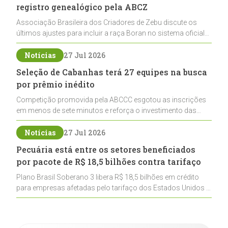
registro genealógico pela ABCZ
Associação Brasileira dos Criadores de Zebu discute os
últimos ajustes para incluir a raça Boran no sistema oficial
de registros, abrindo caminho para sua expansão na
pecuária nacional
Notícias
27 Jul 2026
Seleção de Cabanhas terá 27 equipes na busca
por prêmio inédito
Competição promovida pela ABCCC esgotou as inscrições
em menos de sete minutos e reforça o investimento das
cabanhas na seleção genética de Cavalos Crioulos voltados
ao laço
Notícias
27 Jul 2026
Pecuária está entre os setores beneficiados
por pacote de R$ 18,5 bilhões contra tarifaço
Plano Brasil Soberano 3 libera R$ 18,5 bilhões em crédito
para empresas afetadas pelo tarifaço dos Estados Unidos e
inclui a pecuária entre os setores estratégicos
contemplados