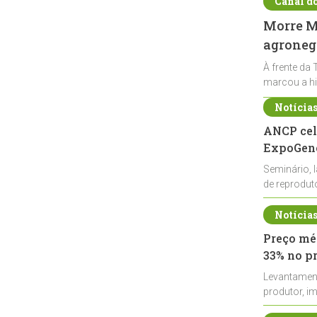
Canal d
Morre Ma
agronegó
À frente da 
marcou a hi
Notícia
ANCP cel
ExpoGené
Seminário, 
de reprodu
durante a E
Notícia
Preço méd
33% no p
Levantamen
produtor, i
de leite cru