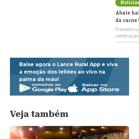
Notícia
Abate ha
da carne 
Presente no
certificação
impulsionar
Baixe agora o Lance Rural App e viva
a emoção dos leilões ao vivo na
palma da mão!
Veja também