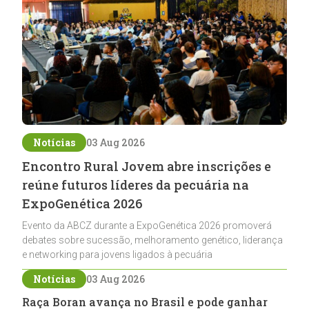
Notícias
03 Aug 2026
Encontro Rural Jovem abre inscrições e
reúne futuros líderes da pecuária na
ExpoGenética 2026
Evento da ABCZ durante a ExpoGenética 2026 promoverá
debates sobre sucessão, melhoramento genético, liderança
e networking para jovens ligados à pecuária
Notícias
03 Aug 2026
Raça Boran avança no Brasil e pode ganhar