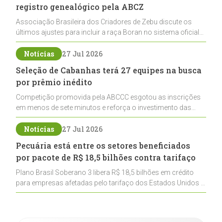
registro genealógico pela ABCZ
Associação Brasileira dos Criadores de Zebu discute os
últimos ajustes para incluir a raça Boran no sistema oficial
de registros, abrindo caminho para sua expansão na
pecuária nacional
Notícias
27 Jul 2026
Seleção de Cabanhas terá 27 equipes na busca
por prêmio inédito
Competição promovida pela ABCCC esgotou as inscrições
em menos de sete minutos e reforça o investimento das
cabanhas na seleção genética de Cavalos Crioulos voltados
ao laço
Notícias
27 Jul 2026
Pecuária está entre os setores beneficiados
por pacote de R$ 18,5 bilhões contra tarifaço
Plano Brasil Soberano 3 libera R$ 18,5 bilhões em crédito
para empresas afetadas pelo tarifaço dos Estados Unidos e
inclui a pecuária entre os setores estratégicos
contemplados