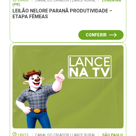
09H00
CANAL DO CRIADOR | LANCE RURAL
LONDRINA
(PR)
LEILÃO NELORE PARANÃ PRODUTIVIDADE –
ETAPA FÊMEAS
CONFERIR
18H15
CANAL DO CRIADOR | LANCE RURAL
SÃO PAULO