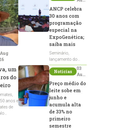
2026
ANCP celebra
30 anos com
programação
especial na
ExpoGenética;
saiba mais
 Aug
Seminário,
26
lançamento do
Sumário de Touros,
03
va, um
Notícias
debates, podcast,
Aug
iros do
desfile de
2026
Preço médio do
eiro
reprodutores e
leite sobe em
homenagens
emates,
integram a
junho e
 50 anos e
programação da
acumula alta
ates de
entidade durante a
de 33% no
alo
ExpoGenética 2026
primeiro
semestre