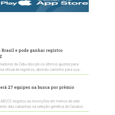
rastreabilidade e
rigor técnico para
impulsionar as
exportações
brasileiras
Brasil e pode ganhar registro
Z
riadores de Zebu discute os últimos ajustes para
ema oficial de registros, abrindo caminho para sua
nal
erá 27 equipes na busca por prêmio
 ABCCC esgotou as inscrições em menos de sete
mento das cabanhas na seleção genética de Cavalos