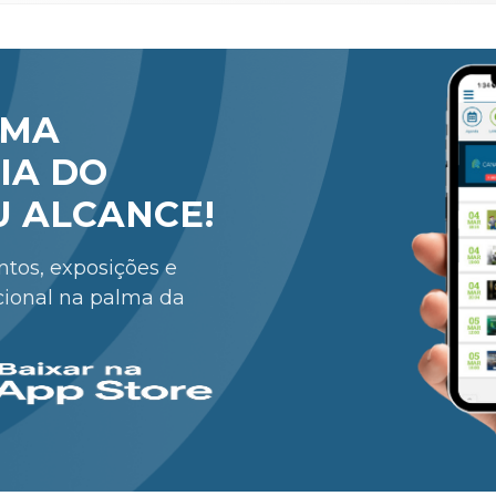
RMA
IA DO
U ALCANCE!
entos, exposições e
cional na palma da