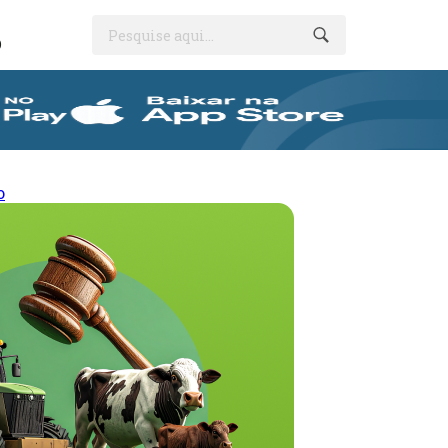
Pesquise aqui...
O
o