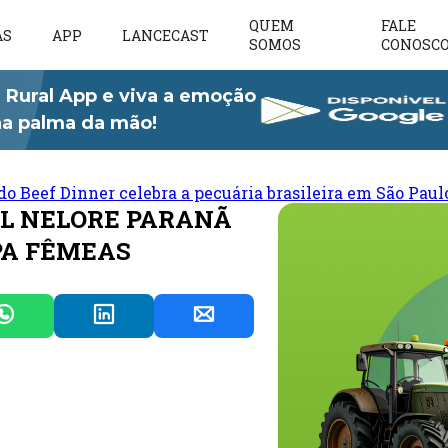
QUEM
FALE
AS
APP
LANCECAST
SOMOS
CONOSC
 Rural App e viva a emoção
 na palma da mão!
do Beef Dinner celebra a pecuária brasileira em São Paul
UAL NELORE PARANÃ
PA FÊMEAS