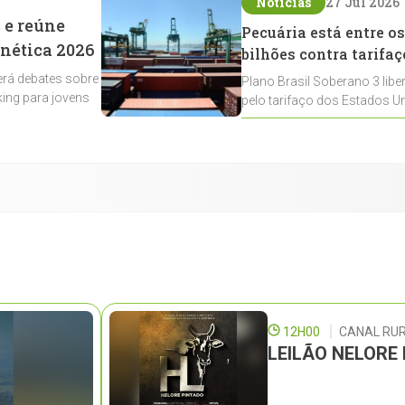
Notícias
27 Jul 2026
 e reúne
Pecuária está entre os
enética 2026
bilhões contra tarifaç
rá debates sobre
Plano Brasil Soberano 3 libe
ing para jovens
pelo tarifaço dos Estados Un
contemplados
12H00
CANAL RU
LEILÃO NELORE