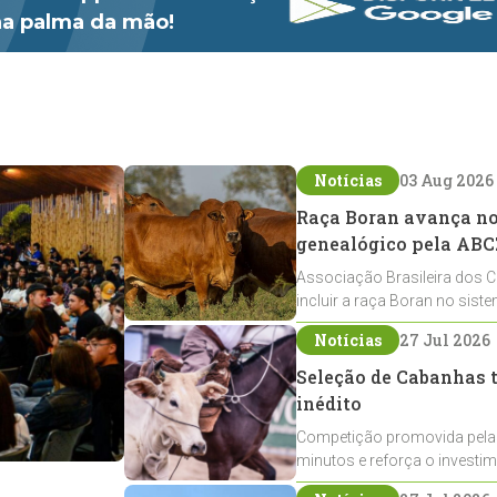
 na palma da mão!
Notícias
03 Aug 2026
Raça Boran avança no 
genealógico pela ABC
Associação Brasileira dos C
incluir a raça Boran no sist
expansão na pecuária nacio
Notícias
27 Jul 2026
Seleção de Cabanhas t
inédito
Competição promovida pela
minutos e reforça o investi
Crioulos voltados ao laço