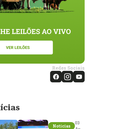
Redes Sociais
ícias
03
Notícias
Aug