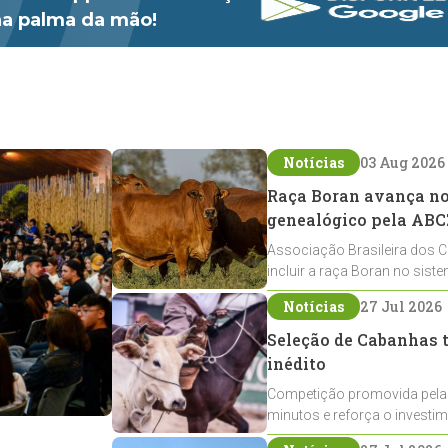
 na palma da mão!
Notícias
03 Aug 2026
Raça Boran avança no 
genealógico pela ABC
Associação Brasileira dos C
incluir a raça Boran no sist
expansão na pecuária nacio
Notícias
27 Jul 2026
Seleção de Cabanhas t
inédito
Competição promovida pela
minutos e reforça o investi
Crioulos voltados ao laço