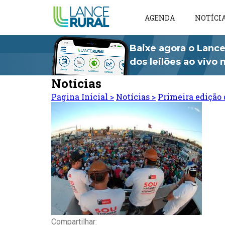
AGENDA
NOTÍCI
Baixe agora o Lance
dos leilões ao vivo
Notícias
Pagina Inicial
>
Notícias
>
Primeira edição 
Compartilhar: