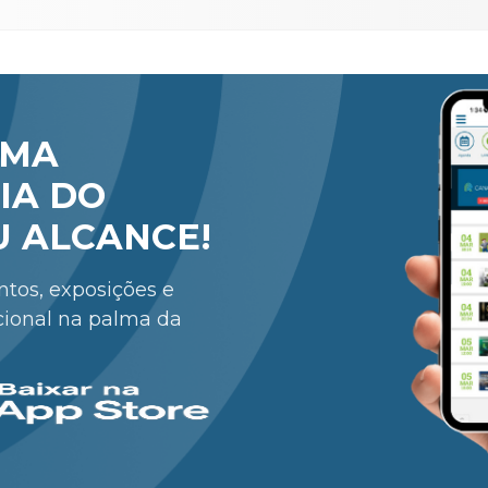
RMA
IA DO
U ALCANCE!
entos, exposições e
cional na palma da