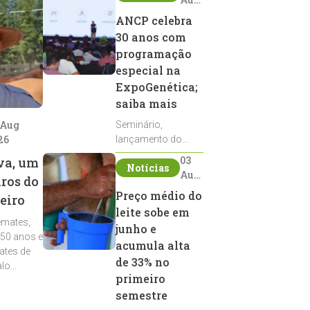
2026
ANCP celebra
30 anos com
programação
especial na
ExpoGenética;
saiba mais
 Aug
Seminário,
26
lançamento do
Sumário de Touros,
03
va, um
Notícias
debates, podcast,
Aug
iros do
desfile de
2026
Preço médio do
eiro
reprodutores e
leite sobe em
homenagens
emates,
integram a
junho e
 50 anos e
programação da
acumula alta
ates de
entidade durante a
de 33% no
alo
ExpoGenética 2026
primeiro
semestre