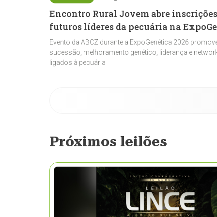
Encontro Rural Jovem abre inscrições
futuros líderes da pecuária na ExpoG
Evento da ABCZ durante a ExpoGenética 2026 promove
sucessão, melhoramento genético, liderança e network
ligados à pecuária
Próximos leilões