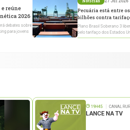
Notícias
27 Jul 2026
 e reúne
Pecuária está entre os
enética 2026
bilhões contra tarifaç
rá debates sobre
Plano Brasil Soberano 3 libe
ing para jovens
pelo tarifaço dos Estados Un
contemplados
19H45
CANAL RUR
LANCE NA TV