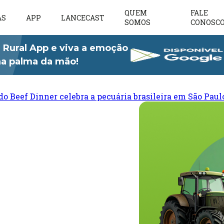
QUEM
FALE
AS
APP
LANCECAST
SOMOS
CONOSC
 Rural App e viva a emoção
 na palma da mão!
do Beef Dinner celebra a pecuária brasileira em São Paul