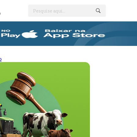
Pesquise aqui...
O
o