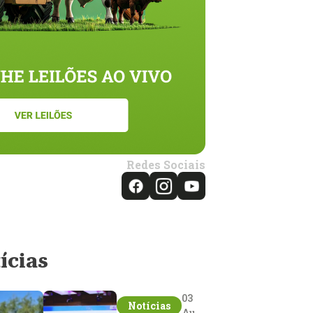
Redes Sociais
ícias
03
Notícias
Aug