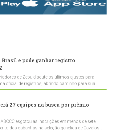
rastreabilidade e
rigor técnico para
impulsionar as
exportações
brasileiras
Brasil e pode ganhar registro
Z
riadores de Zebu discute os últimos ajustes para
ema oficial de registros, abrindo caminho para sua
nal
erá 27 equipes na busca por prêmio
 ABCCC esgotou as inscrições em menos de sete
mento das cabanhas na seleção genética de Cavalos