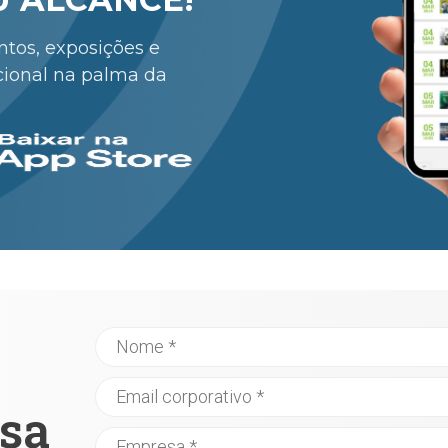
entos, exposições e
cional na palma da
sa