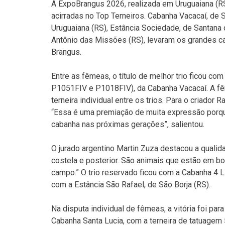
A ExpoBrangus 2026, realizada em Uruguaiana (RS
acirradas no Top Terneiros. Cabanha Vacacaí, de 
Uruguaiana (RS), Estância Sociedade, de Santana 
Antônio das Missões (RS), levaram os grandes c
Brangus.
Entre as fêmeas, o título de melhor trio ficou co
P1051FIV e P1018FIV), da Cabanha Vacacaí. A f
terneira individual entre os trios. Para o criador 
“Essa é uma premiação de muita expressão porq
cabanha nas próximas gerações”, salientou.
O jurado argentino Martin Zuza destacou a quali
costela e posterior. São animais que estão em 
campo.” O trio reservado ficou com a Cabanha 4 Li
com a Estância São Rafael, de São Borja (RS).
Na disputa individual de fêmeas, a vitória foi pa
Cabanha Santa Lucia, com a terneira de tatuagem