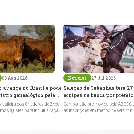
03 Aug 2026
Notícias
27 Jul 2026
 avança no Brasil e pode
Seleção de Cabanhas terá 27
istro genealógico pela
equipes na busca por prêmio
inédito
asileira dos Criadores de Zebu
Competição promovida pela ABCCC 
imos ajustes para incluir a raça
as inscrições em menos de sete min
ema oficial de registros, abrindo
reforça o investimento das cabanha
 sua expansão na pecuária
seleção genética de Cavalos Crioulo
ao laço