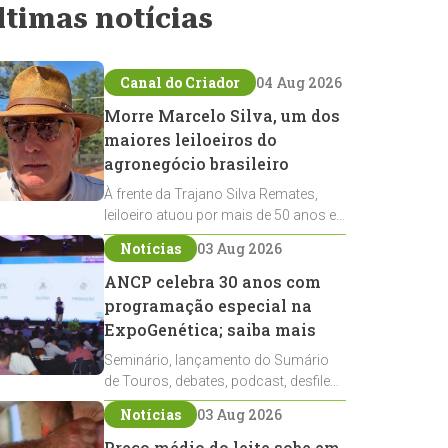
ltimas notícias
Canal do Criador
04 Aug 2026
Morre Marcelo Silva, um dos
maiores leiloeiros do
agronegócio brasileiro
À frente da Trajano Silva Remates,
leiloeiro atuou por mais de 50 anos e
marcou a história dos remates de
Notícias
03 Aug 2026
pecuária de corte e do cavalo crioulo
ANCP celebra 30 anos com
programação especial na
ExpoGenética; saiba mais
Seminário, lançamento do Sumário
de Touros, debates, podcast, desfile
de reprodutores e homenagens
Notícias
03 Aug 2026
integram a programação da entidade
durante a ExpoGenética 2026
Preço médio do leite sobe em