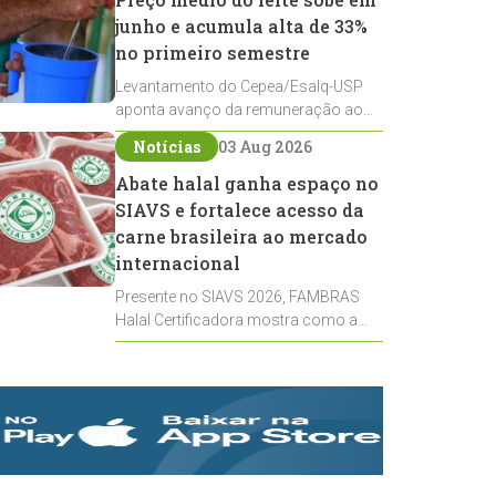
junho e acumula alta de 33%
no primeiro semestre
Levantamento do Cepea/Esalq-USP
aponta avanço da remuneração ao
produtor, impulsionado pela firmeza
Notícias
03 Aug 2026
dos derivados e pela oferta limitada
de leite cru
Abate halal ganha espaço no
SIAVS e fortalece acesso da
carne brasileira ao mercado
internacional
Presente no SIAVS 2026, FAMBRAS
Halal Certificadora mostra como a
certificação reúne bem-estar animal,
rastreabilidade e rigor técnico para
impulsionar as exportações
brasileiras