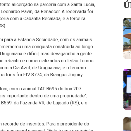
Ú
tente alicerçado na parceria com a Santa Lucia,
 Leonardo Pavin, da Renascer. A reservada foi
ceria com a Cabanha Recalada, e a terceira
S).
oi para a Estância Sociedade, com os animais
y comemorou uma conquista construída ao longo
uguaiana é difícil, mas devagarinho a gente
no rebanho e comercializados no leilão Touros
 com a Cia Azul, de Uruguaiana, e o terceiro
s trios foi FIV 8774, da Brangus Juquiry.
ottoni, com o animal TAT B695 do box 207.
ais importante dentro de uma propriedade”,
IV B559, da Fazenda VR, de Lajeado (RS), e o
recorde de inscritos. Para o presidente do
lida seu papel nacional. “Esta é uma exposição