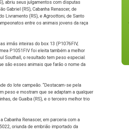
), abriu seus julgamentos com disputas
São Gabriel (RS), Cabanha Renascer, de
do Livramento (RS), e Agroottoni, de Santo
ampeonatos entre os animais jovens da raça
m as irmãs inteiras do box 13 (P1076FIV,
êmea P1051FIV foi eleita também a melhor
Raul Southall, o resultado tem peso especial.
ue são esses animais que farão o nome da
dade do lote campeão. “Destacam-se pela
bom peso e mostram que se adaptam a qualquer
nhas, de Guaíba (RS), e o terceiro melhor trio
ra a Cabanha Renascer, em parceria com a
 5022, oriunda de embrião importado da