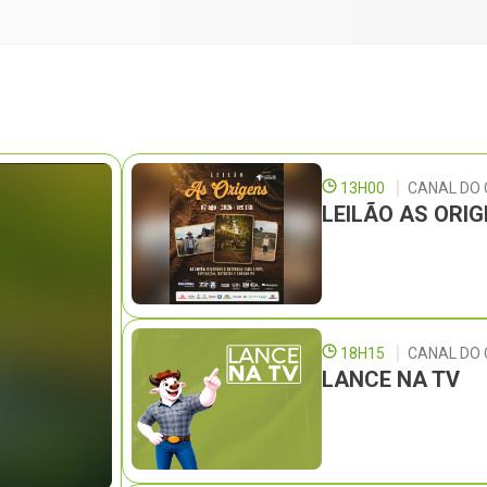
13H00
CANAL DO
LEILÃO AS ORI
18H15
CANAL DO 
LANCE NA TV