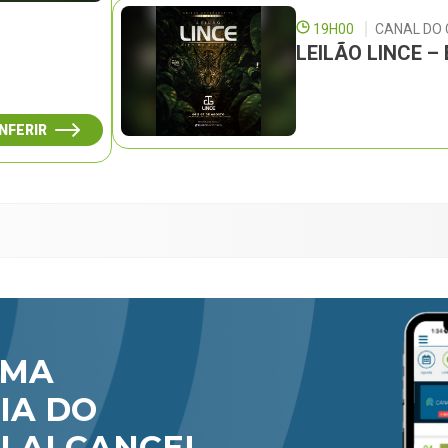
19H00
CANAL DO
LEILÃO LINCE 
NFERIR
RMA
IA DO
U ALCANCE!