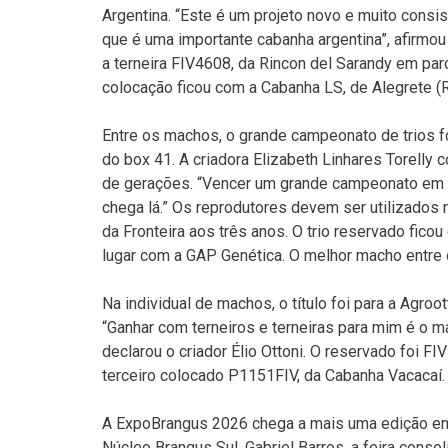
Argentina. “Este é um projeto novo e muito consis
que é uma importante cabanha argentina”, afirmou
a terneira FIV4608, da Rincon del Sarandy em par
colocação ficou com a Cabanha LS, de Alegrete (R
Entre os machos, o grande campeonato de trios f
do box 41. A criadora Elizabeth Linhares Torell
de gerações. “Vencer um grande campeonato em Ur
chega lá.” Os reprodutores devem ser utilizados 
da Fronteira aos três anos. O trio reservado ficou
lugar com a GAP Genética. O melhor macho entre o
Na individual de machos, o título foi para a Agro
“Ganhar com terneiros e terneiras para mim é o m
declarou o criador Élio Ottoni. O reservado foi F
terceiro colocado P1151FIV, da Cabanha Vacacaí.
A ExpoBrangus 2026 chega a mais uma edição em 
Núcleo Brangus Sul, Gabriel Barros, a feira conso