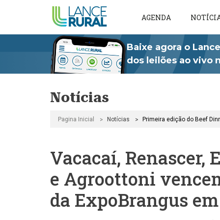
AGENDA
NOTÍCI
Baixe agora o Lance
dos leilões ao vivo
Notícias
>
>
Primeira edição do Beef Dinn
Pagina Inicial
Notícias
Vacacaí, Renascer, 
e Agroottoni vencem
da ExpoBrangus em