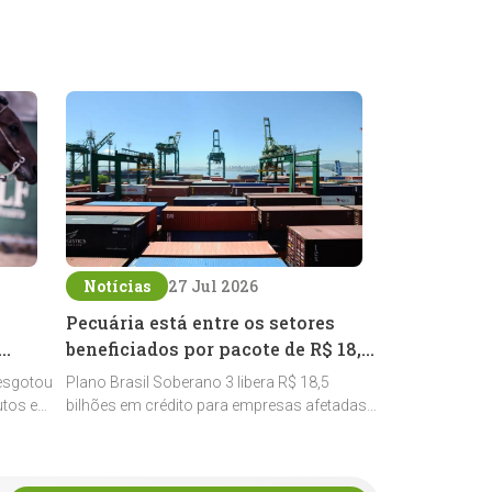
Notícias
27 Jul 2026
Pecuária está entre os setores
beneficiados por pacote de R$ 18,5
bilhões contra tarifaço
esgotou
Plano Brasil Soberano 3 libera R$ 18,5
utos e
bilhões em crédito para empresas afetadas
s na
pelo tarifaço dos Estados Unidos e inclui a
s voltados
pecuária entre os setores estratégicos
contemplados