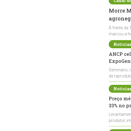
Canal d
Morre Ma
agronegó
À frente da 
marcou a hi
Notícia
ANCP cel
ExpoGené
Seminário, 
de reprodu
durante a E
Notícia
Preço méd
33% no p
Levantamen
produtor, i
de leite cru