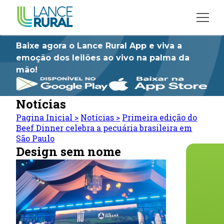
Baixe agora o Lance Rural App e viva a
emoção dos leilões ao vivo na palma da
mão!
Notícias
Pagina Inicial
>
Notícias
>
Primeira edição do
Beef Dinner celebra a pecuária brasileira em
São Paulo
Design sem nome