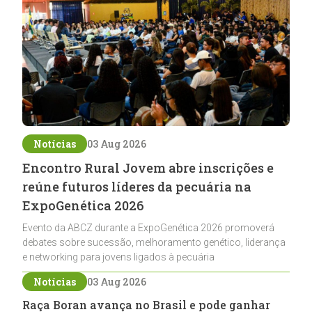
Notícias
03 Aug 2026
Encontro Rural Jovem abre inscrições e
reúne futuros líderes da pecuária na
ExpoGenética 2026
Evento da ABCZ durante a ExpoGenética 2026 promoverá
debates sobre sucessão, melhoramento genético, liderança
e networking para jovens ligados à pecuária
Notícias
03 Aug 2026
Raça Boran avança no Brasil e pode ganhar