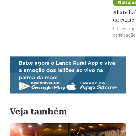
Notícia
Abate ha
da carne 
Presente no
certificação
impulsionar
Baixe agora o Lance Rural App e viva
a emoção dos leilões ao vivo na
palma da mão!
Veja também