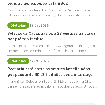
registro genealógico pela ABCZ
Associação Brasileira dos Criadores de Zebu discute os
últimos ajustes para incluir a raça Boran no sistema oficial
de registros, abrindo caminho para sua expansão na
pecuária nacional
Notícias
27 Jul 2026
Seleção de Cabanhas terá 27 equipes na busca
por prêmio inédito
Competição promovida pela ABCCC esgotou as inscrições
em menos de sete minutos e reforça o investimento das
cabanhas na seleção genética de Cavalos Crioulos voltados
ao laço
Notícias
27 Jul 2026
Pecuária está entre os setores beneficiados
por pacote de R$ 18,5 bilhões contra tarifaço
Plano Brasil Soberano 3 libera R$ 18,5 bilhões em crédito
para empresas afetadas pelo tarifaço dos Estados Unidos e
inclui a pecuária entre os setores estratégicos
contemplados