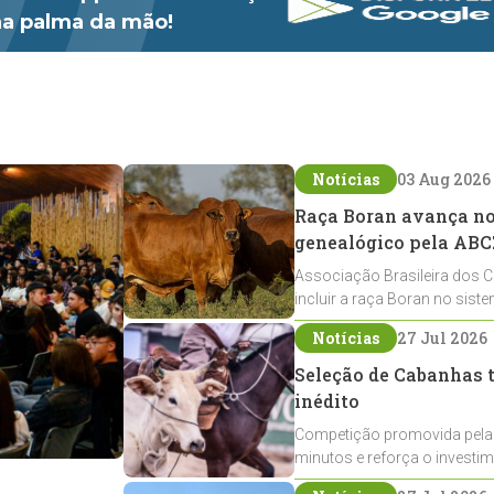
 na palma da mão!
Notícias
03 Aug 2026
Raça Boran avança no 
genealógico pela ABC
Associação Brasileira dos C
incluir a raça Boran no sist
expansão na pecuária nacio
Notícias
27 Jul 2026
Seleção de Cabanhas t
inédito
Competição promovida pela
minutos e reforça o investi
Crioulos voltados ao laço