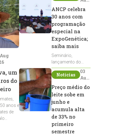
2026
ANCP celebra
30 anos com
programação
especial na
ExpoGenética;
saiba mais
 Aug
Seminário,
26
lançamento do
Sumário de Touros,
03
va, um
Notícias
debates, podcast,
Aug
iros do
desfile de
2026
Preço médio do
eiro
reprodutores e
leite sobe em
homenagens
emates,
integram a
junho e
 50 anos e
programação da
acumula alta
ates de
entidade durante a
de 33% no
alo
ExpoGenética 2026
primeiro
semestre