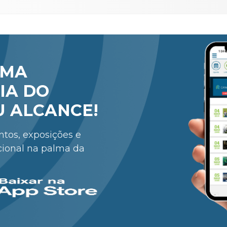
RMA
IA DO
U ALCANCE!
entos, exposições e
cional na palma da