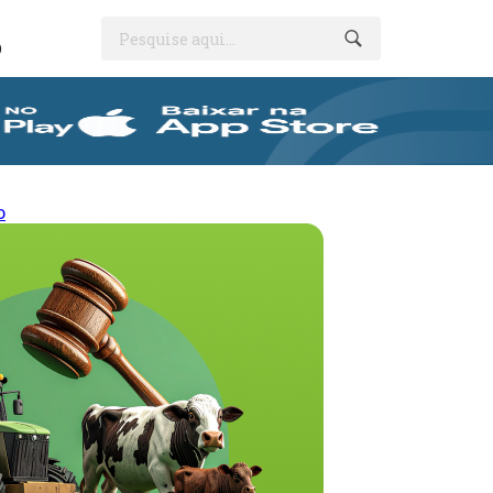
Pesquise aqui...
O
o