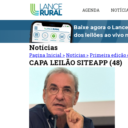
AGENDA
NOTÍCI
Baixe agora o Lance
dos leilões ao vivo
Notícias
Pagina Inicial
>
Notícias
>
Primeira edição 
CAPA LEILÃO SITEAPP (48)