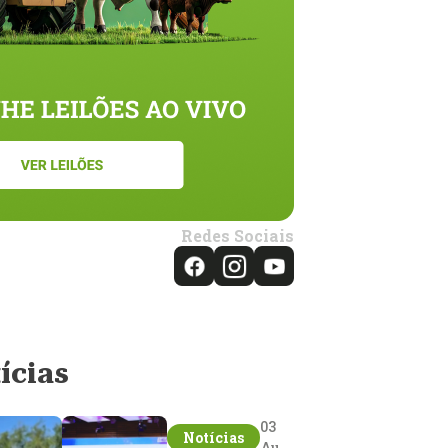
Redes Sociais
ícias
03
Notícias
Aug