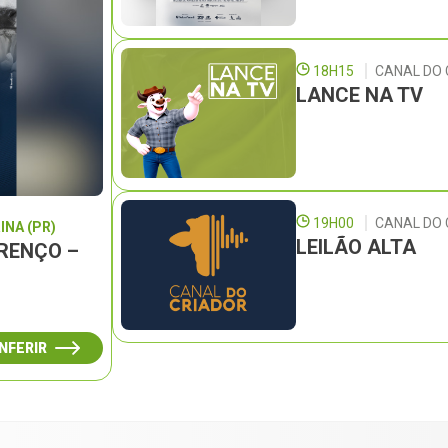
18H15
CANAL DO 
LANCE NA TV
19H00
CANAL DO
INA (PR)
LEILÃO ALTA
URENÇO –
NFERIR