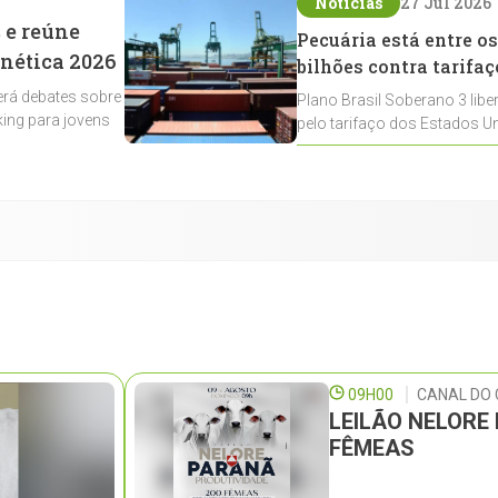
Notícias
27 Jul 2026
 e reúne
Pecuária está entre os
enética 2026
bilhões contra tarifaç
rá debates sobre
Plano Brasil Soberano 3 libe
ing para jovens
pelo tarifaço dos Estados Un
contemplados
09H00
CANAL DO 
LEILÃO NELORE
FÊMEAS