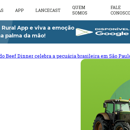
QUEM
FALE
AS
APP
LANCECAST
SOMOS
CONOSC
 Rural App e viva a emoção
 na palma da mão!
do Beef Dinner celebra a pecuária brasileira em São Paul