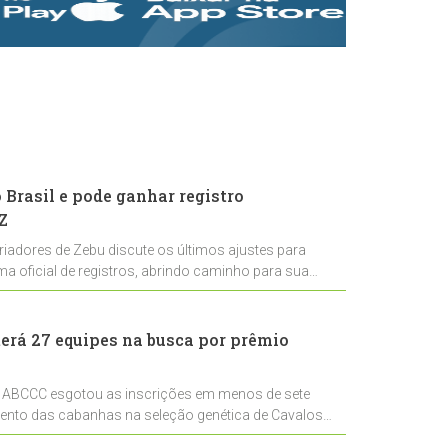
rastreabilidade e
rigor técnico para
impulsionar as
exportações
brasileiras
Brasil e pode ganhar registro
Z
riadores de Zebu discute os últimos ajustes para
ema oficial de registros, abrindo caminho para sua
nal
erá 27 equipes na busca por prêmio
 ABCCC esgotou as inscrições em menos de sete
mento das cabanhas na seleção genética de Cavalos