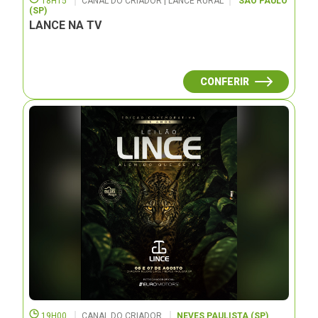
18H15
CANAL DO CRIADOR | LANCE RURAL
SÃO PAULO
(SP)
LANCE NA TV
CONFERIR
19H00
CANAL DO CRIADOR
NEVES PAULISTA (SP)