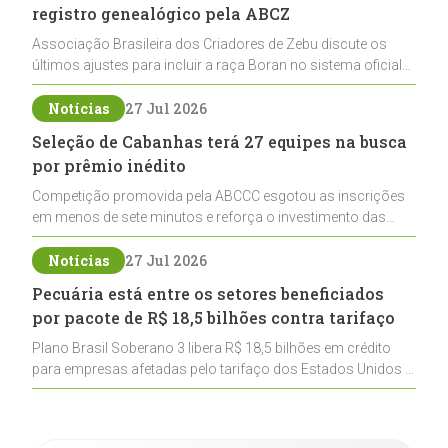
registro genealógico pela ABCZ
Associação Brasileira dos Criadores de Zebu discute os
últimos ajustes para incluir a raça Boran no sistema oficial
de registros, abrindo caminho para sua expansão na
pecuária nacional
Notícias
27 Jul 2026
Seleção de Cabanhas terá 27 equipes na busca
por prêmio inédito
Competição promovida pela ABCCC esgotou as inscrições
em menos de sete minutos e reforça o investimento das
cabanhas na seleção genética de Cavalos Crioulos voltados
ao laço
Notícias
27 Jul 2026
Pecuária está entre os setores beneficiados
por pacote de R$ 18,5 bilhões contra tarifaço
Plano Brasil Soberano 3 libera R$ 18,5 bilhões em crédito
para empresas afetadas pelo tarifaço dos Estados Unidos e
inclui a pecuária entre os setores estratégicos
contemplados