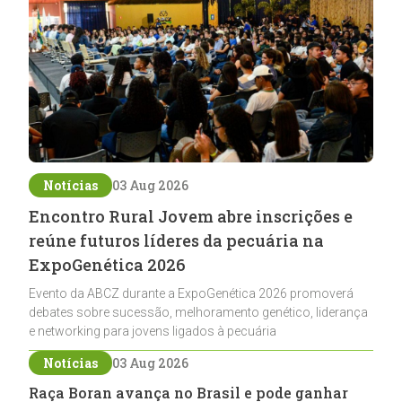
Notícias
03 Aug 2026
Encontro Rural Jovem abre inscrições e
reúne futuros líderes da pecuária na
ExpoGenética 2026
Evento da ABCZ durante a ExpoGenética 2026 promoverá
debates sobre sucessão, melhoramento genético, liderança
e networking para jovens ligados à pecuária
Notícias
03 Aug 2026
Raça Boran avança no Brasil e pode ganhar