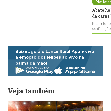
Notícia
Abate ha
da carne 
Presente no
certificação
impulsionar
Baixe agora o Lance Rural App e viva
a emoção dos leilões ao vivo na
palma da mão!
Veja também