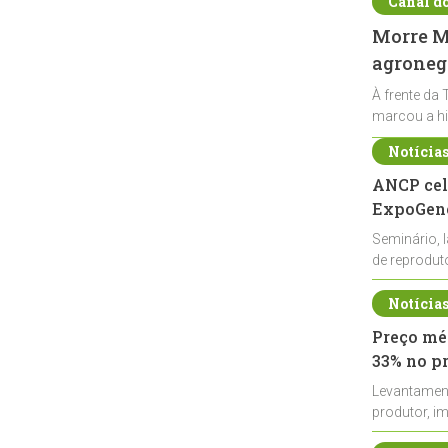
Canal d
Morre Ma
agronegó
À frente da 
marcou a hi
Notícia
ANCP cel
ExpoGené
Seminário, 
de reprodu
durante a E
Notícia
Preço méd
33% no p
Levantamen
produtor, i
de leite cru