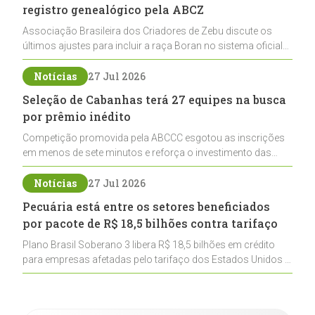
registro genealógico pela ABCZ
Associação Brasileira dos Criadores de Zebu discute os
últimos ajustes para incluir a raça Boran no sistema oficial
de registros, abrindo caminho para sua expansão na
pecuária nacional
Notícias
27 Jul 2026
Seleção de Cabanhas terá 27 equipes na busca
por prêmio inédito
Competição promovida pela ABCCC esgotou as inscrições
em menos de sete minutos e reforça o investimento das
cabanhas na seleção genética de Cavalos Crioulos voltados
ao laço
Notícias
27 Jul 2026
Pecuária está entre os setores beneficiados
por pacote de R$ 18,5 bilhões contra tarifaço
Plano Brasil Soberano 3 libera R$ 18,5 bilhões em crédito
para empresas afetadas pelo tarifaço dos Estados Unidos e
inclui a pecuária entre os setores estratégicos
contemplados