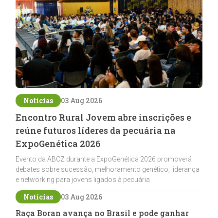
Notícias
03 Aug 2026
Encontro Rural Jovem abre inscrições e
reúne futuros líderes da pecuária na
ExpoGenética 2026
Evento da ABCZ durante a ExpoGenética 2026 promoverá
debates sobre sucessão, melhoramento genético, liderança
e networking para jovens ligados à pecuária
Notícias
03 Aug 2026
Raça Boran avança no Brasil e pode ganhar