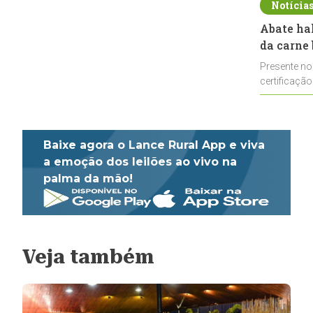
Notícia
Abate ha
da carne 
Presente no
certificação
impulsionar
Baixe agora o Lance Rural App e viva
a emoção dos leilões ao vivo na
palma da mão!
Veja também