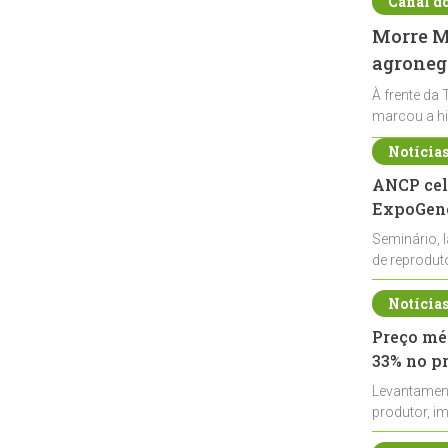
Canal d
Morre Ma
agronegó
À frente da 
marcou a hi
Notícia
ANCP cel
ExpoGené
Seminário, 
de reprodu
durante a E
Notícia
Preço méd
33% no p
Levantamen
produtor, i
de leite cru