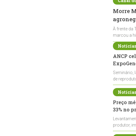
Canal d
Morre Ma
agronegó
À frente da 
marcou a hi
Notícia
ANCP cel
ExpoGené
Seminário, 
de reprodu
durante a E
Notícia
Preço méd
33% no p
Levantamen
produtor, i
de leite cru