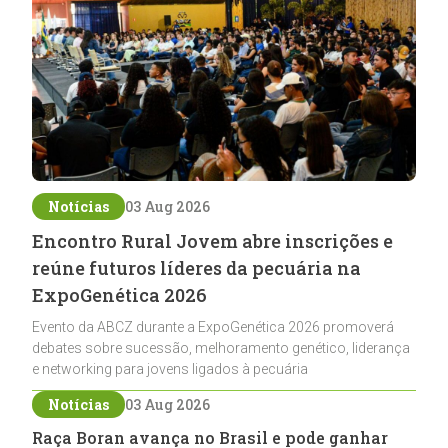
Notícias
03 Aug 2026
Encontro Rural Jovem abre inscrições e
reúne futuros líderes da pecuária na
ExpoGenética 2026
Evento da ABCZ durante a ExpoGenética 2026 promoverá
debates sobre sucessão, melhoramento genético, liderança
e networking para jovens ligados à pecuária
Notícias
03 Aug 2026
Raça Boran avança no Brasil e pode ganhar