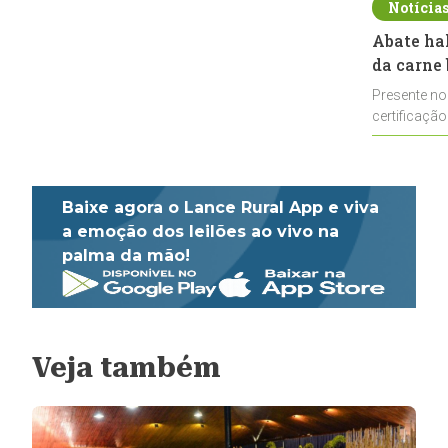
Notícia
Abate ha
da carne 
Presente no
certificação
impulsionar
Baixe agora o Lance Rural App e viva
a emoção dos leilões ao vivo na
palma da mão!
Veja também