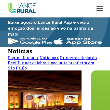
Baixe agora o Lance Rural App e viva a
emoção dos leilões ao vivo na palma da
mão!
Notícias
Pagina Inicial
>
Notícias
>
Primeira edição do
Beef Dinner celebra a pecuária brasileira em
São Paulo