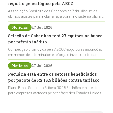
registro genealógico pela ABCZ
Associação Brasileira dos Criadores de Zebu discute os
últimos ajustes para incluir a raça Boran no sistema oficial
de registros, abrindo caminho para sua expansão na
pecuária nacional
Notícias
27 Jul 2026
Seleção de Cabanhas terá 27 equipes na busca
por prêmio inédito
Competição promovida pela ABCCC esgotou as inscrições
em menos de sete minutos e reforça o investimento das
cabanhas na seleção genética de Cavalos Crioulos voltados
ao laço
Notícias
27 Jul 2026
Pecuária está entre os setores beneficiados
por pacote de R$ 18,5 bilhões contra tarifaço
Plano Brasil Soberano 3 libera R$ 18,5 bilhões em crédito
para empresas afetadas pelo tarifaço dos Estados Unidos e
inclui a pecuária entre os setores estratégicos
contemplados