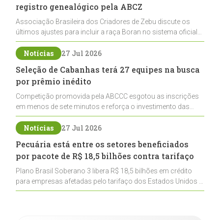
registro genealógico pela ABCZ
Associação Brasileira dos Criadores de Zebu discute os
últimos ajustes para incluir a raça Boran no sistema oficial
de registros, abrindo caminho para sua expansão na
pecuária nacional
Notícias
27 Jul 2026
Seleção de Cabanhas terá 27 equipes na busca
por prêmio inédito
Competição promovida pela ABCCC esgotou as inscrições
em menos de sete minutos e reforça o investimento das
cabanhas na seleção genética de Cavalos Crioulos voltados
ao laço
Notícias
27 Jul 2026
Pecuária está entre os setores beneficiados
por pacote de R$ 18,5 bilhões contra tarifaço
Plano Brasil Soberano 3 libera R$ 18,5 bilhões em crédito
para empresas afetadas pelo tarifaço dos Estados Unidos e
inclui a pecuária entre os setores estratégicos
contemplados