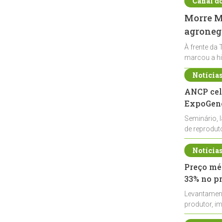
Canal d
Morre Ma
agronegó
À frente da 
marcou a hi
Notícia
ANCP cel
ExpoGené
Seminário, 
de reprodu
durante a E
Notícia
Preço méd
33% no p
Levantamen
produtor, i
de leite cru