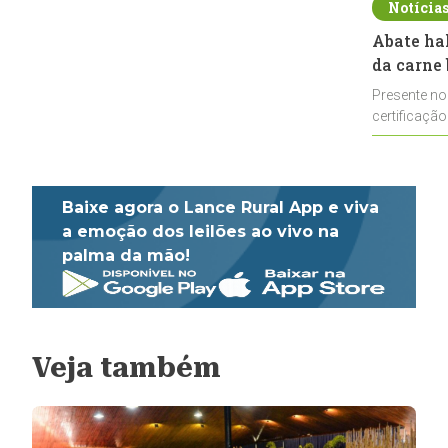
Notícia
Abate ha
da carne 
Presente no
certificação
impulsionar
Baixe agora o Lance Rural App e viva
a emoção dos leilões ao vivo na
palma da mão!
Veja também