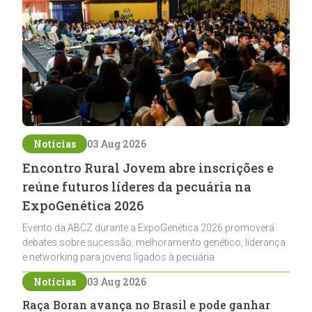
Notícias
03 Aug 2026
Encontro Rural Jovem abre inscrições e
reúne futuros líderes da pecuária na
ExpoGenética 2026
Evento da ABCZ durante a ExpoGenética 2026 promoverá
debates sobre sucessão, melhoramento genético, liderança
e networking para jovens ligados à pecuária
Notícias
03 Aug 2026
Raça Boran avança no Brasil e pode ganhar