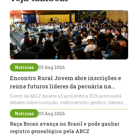
Notícias
03 Aug 2026
Encontro Rural Jovem abre inscrições e
reúne futuros líderes da pecuária na
ExpoGenética 2026
Evento da ABCZ durante a ExpoGenética 2026 promoverá
debates sobre sucessão, melhoramento genético, liderança
e networking para jovens ligados à pecuária
Notícias
03 Aug 2026
Raça Boran avança no Brasil e pode ganhar
registro genealógico pela ABCZ