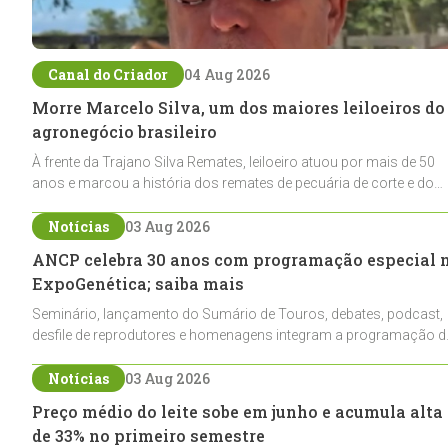
Canal do Criador
04 Aug 2026
Morre Marcelo Silva, um dos maiores leiloeiros do
agronegócio brasileiro
À frente da Trajano Silva Remates, leiloeiro atuou por mais de 50
anos e marcou a história dos remates de pecuária de corte e do
cavalo crioulo
Notícias
03 Aug 2026
ANCP celebra 30 anos com programação especial 
ExpoGenética; saiba mais
Seminário, lançamento do Sumário de Touros, debates, podcast,
desfile de reprodutores e homenagens integram a programação d
entidade durante a ExpoGenética 2026
Notícias
03 Aug 2026
Preço médio do leite sobe em junho e acumula alta
de 33% no primeiro semestre