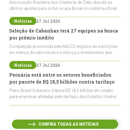
Associação Brasileira dos Criadores de Zebu discute os
últimos ajustes para incluir a raça Boran no sistema oficial
de registros, abrindo caminho para sua expansão na
pecuária nacional
Notícias
27 Jul 2026
Seleção de Cabanhas terá 27 equipes na busca
por prêmio inédito
Competição promovida pela ABCCC esgotou as inscrições
em menos de sete minutos e reforça o investimento das
cabanhas na seleção genética de Cavalos Crioulos voltados
ao laço
Notícias
27 Jul 2026
Pecuária está entre os setores beneficiados
por pacote de R$ 18,5 bilhões contra tarifaço
Plano Brasil Soberano 3 libera R$ 18,5 bilhões em crédito
para empresas afetadas pelo tarifaço dos Estados Unidos e
inclui a pecuária entre os setores estratégicos
contemplados
CONFIRA TODAS AS NOTÍCIAS