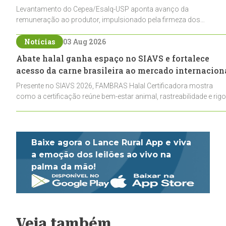
Levantamento do Cepea/Esalq-USP aponta avanço da
remuneração ao produtor, impulsionado pela firmeza dos
derivados e pela oferta limitada de leite cru
Notícias
03 Aug 2026
Abate halal ganha espaço no SIAVS e fortalece
acesso da carne brasileira ao mercado internacion
Presente no SIAVS 2026, FAMBRAS Halal Certificadora mostra
como a certificação reúne bem-estar animal, rastreabilidade e rigo
técnico para impulsionar as exportações brasileiras
Baixe agora o Lance Rural App e viva
a emoção dos leilões ao vivo na
palma da mão!
Veja também