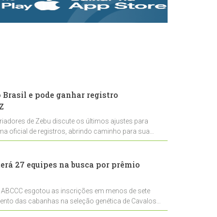
rastreabilidade e
rigor técnico para
impulsionar as
exportações
brasileiras
Brasil e pode ganhar registro
Z
riadores de Zebu discute os últimos ajustes para
ema oficial de registros, abrindo caminho para sua
nal
erá 27 equipes na busca por prêmio
 ABCCC esgotou as inscrições em menos de sete
mento das cabanhas na seleção genética de Cavalos