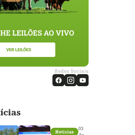
Redes Sociais
ícias
03
Notícias
Aug