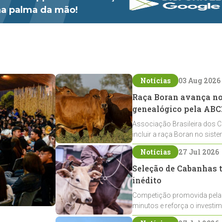
 na palma da mão!
Notícias
03 Aug 2026
Raça Boran avança no 
genealógico pela ABC
Associação Brasileira dos C
incluir a raça Boran no sist
expansão na pecuária nacio
Notícias
27 Jul 2026
Seleção de Cabanhas t
inédito
Competição promovida pela
minutos e reforça o investi
Crioulos voltados ao laço