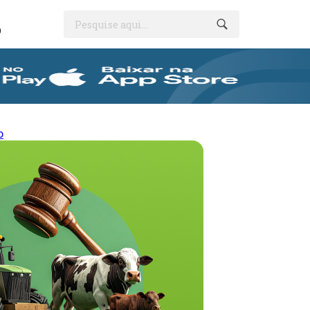
Pesquise aqui...
O
o