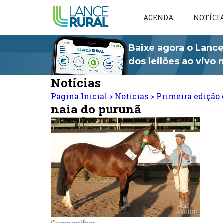
AGENDA
NOTÍCI
Baixe agora o Lance
dos leilões ao vivo
Notícias
Pagina Inicial
>
Notícias
>
Primeira edição 
naia do purunã