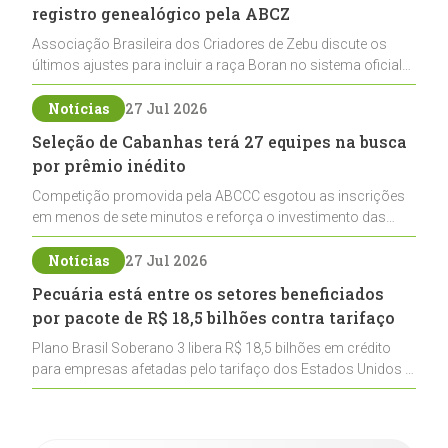
registro genealógico pela ABCZ
Associação Brasileira dos Criadores de Zebu discute os
últimos ajustes para incluir a raça Boran no sistema oficial
de registros, abrindo caminho para sua expansão na
pecuária nacional
Notícias
27 Jul 2026
Seleção de Cabanhas terá 27 equipes na busca
por prêmio inédito
Competição promovida pela ABCCC esgotou as inscrições
em menos de sete minutos e reforça o investimento das
cabanhas na seleção genética de Cavalos Crioulos voltados
ao laço
Notícias
27 Jul 2026
Pecuária está entre os setores beneficiados
por pacote de R$ 18,5 bilhões contra tarifaço
Plano Brasil Soberano 3 libera R$ 18,5 bilhões em crédito
para empresas afetadas pelo tarifaço dos Estados Unidos e
inclui a pecuária entre os setores estratégicos
contemplados