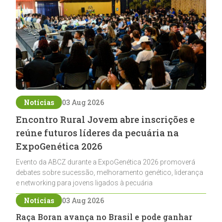
Notícias
03 Aug 2026
Encontro Rural Jovem abre inscrições e
reúne futuros líderes da pecuária na
ExpoGenética 2026
Evento da ABCZ durante a ExpoGenética 2026 promoverá
debates sobre sucessão, melhoramento genético, liderança
e networking para jovens ligados à pecuária
Notícias
03 Aug 2026
Raça Boran avança no Brasil e pode ganhar