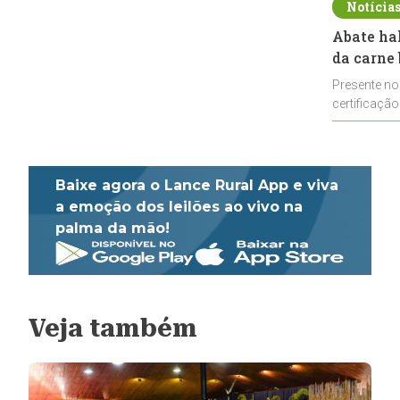
Notícia
Abate ha
da carne 
Presente no
certificação
impulsionar
Baixe agora o Lance Rural App e viva
a emoção dos leilões ao vivo na
palma da mão!
Veja também