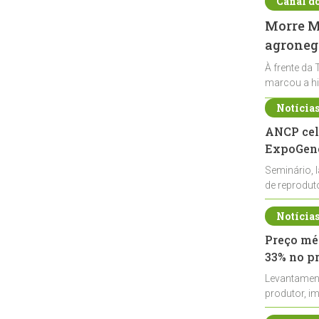
Canal d
Morre Ma
agronegó
À frente da 
marcou a hi
Notícia
ANCP cel
ExpoGené
Seminário, 
de reprodu
durante a E
Notícia
Preço méd
33% no p
Levantamen
produtor, i
de leite cru