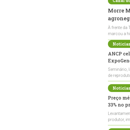
Canal d
Morre Ma
agronegó
À frente da 
marcou a hi
Notícia
ANCP cel
ExpoGené
Seminário, 
de reprodu
durante a E
Notícia
Preço méd
33% no p
Levantamen
produtor, i
de leite cru