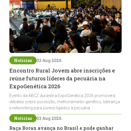
Notícias
03 Aug 2026
Encontro Rural Jovem abre inscrições e
reúne futuros líderes da pecuária na
ExpoGenética 2026
Evento da ABCZ durante a ExpoGenética 2026 promoverá
debates sobre sucessão, melhoramento genético, liderança
e networking para jovens ligados à pecuária
Notícias
03 Aug 2026
Raça Boran avança no Brasil e pode ganhar