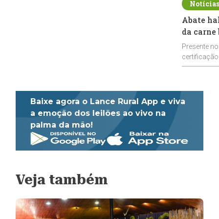
Notícia
Abate ha
da carne 
Presente no
certificação
impulsionar
Baixe agora o Lance Rural App e viva
a emoção dos leilões ao vivo na
palma da mão!
Veja também