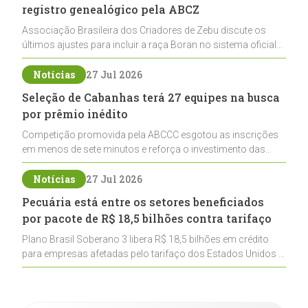
registro genealógico pela ABCZ
Associação Brasileira dos Criadores de Zebu discute os
últimos ajustes para incluir a raça Boran no sistema oficial
de registros, abrindo caminho para sua expansão na
pecuária nacional
Notícias
27 Jul 2026
Seleção de Cabanhas terá 27 equipes na busca
por prêmio inédito
Competição promovida pela ABCCC esgotou as inscrições
em menos de sete minutos e reforça o investimento das
cabanhas na seleção genética de Cavalos Crioulos voltados
ao laço
Notícias
27 Jul 2026
Pecuária está entre os setores beneficiados
por pacote de R$ 18,5 bilhões contra tarifaço
Plano Brasil Soberano 3 libera R$ 18,5 bilhões em crédito
para empresas afetadas pelo tarifaço dos Estados Unidos e
inclui a pecuária entre os setores estratégicos
contemplados