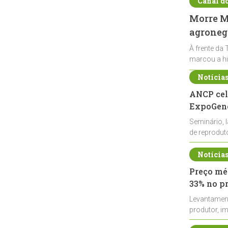
Canal d
Morre Ma
agronegó
À frente da 
marcou a hi
Notícia
ANCP cel
ExpoGené
Seminário, 
de reprodu
durante a E
Notícia
Preço méd
33% no p
Levantamen
produtor, i
de leite cru