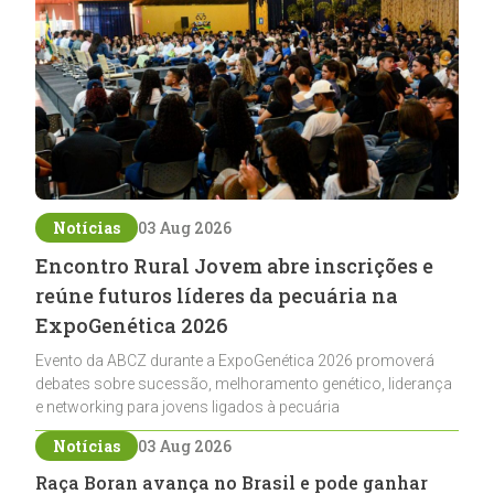
Notícias
03 Aug 2026
Encontro Rural Jovem abre inscrições e
reúne futuros líderes da pecuária na
ExpoGenética 2026
Evento da ABCZ durante a ExpoGenética 2026 promoverá
debates sobre sucessão, melhoramento genético, liderança
e networking para jovens ligados à pecuária
Notícias
03 Aug 2026
Raça Boran avança no Brasil e pode ganhar