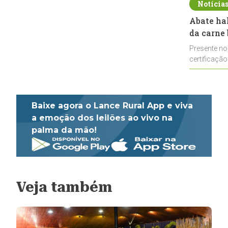
Notícia
Abate ha
da carne 
Presente no
certificação
impulsionar
Baixe agora o Lance Rural App e viva
a emoção dos leilões ao vivo na
palma da mão!
Veja também