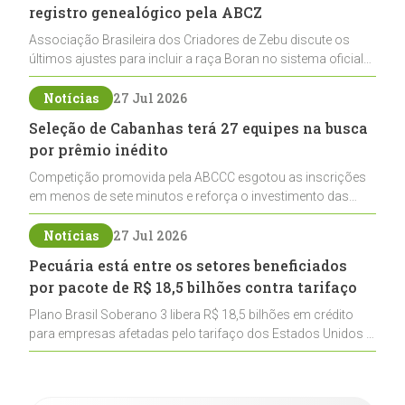
registro genealógico pela ABCZ
Associação Brasileira dos Criadores de Zebu discute os
últimos ajustes para incluir a raça Boran no sistema oficial
de registros, abrindo caminho para sua expansão na
pecuária nacional
Notícias
27 Jul 2026
Seleção de Cabanhas terá 27 equipes na busca
por prêmio inédito
Competição promovida pela ABCCC esgotou as inscrições
em menos de sete minutos e reforça o investimento das
cabanhas na seleção genética de Cavalos Crioulos voltados
ao laço
Notícias
27 Jul 2026
Pecuária está entre os setores beneficiados
por pacote de R$ 18,5 bilhões contra tarifaço
Plano Brasil Soberano 3 libera R$ 18,5 bilhões em crédito
para empresas afetadas pelo tarifaço dos Estados Unidos e
inclui a pecuária entre os setores estratégicos
contemplados