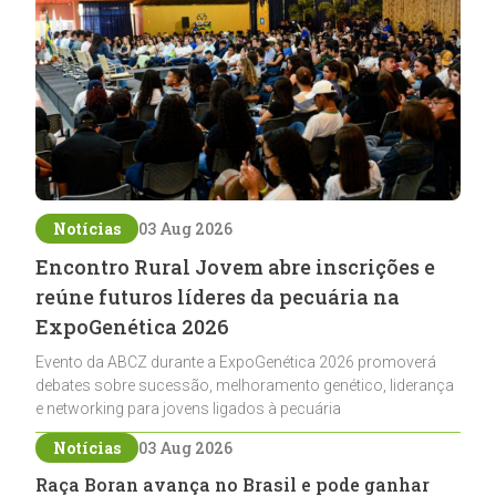
Notícias
03 Aug 2026
Encontro Rural Jovem abre inscrições e
reúne futuros líderes da pecuária na
ExpoGenética 2026
Evento da ABCZ durante a ExpoGenética 2026 promoverá
debates sobre sucessão, melhoramento genético, liderança
e networking para jovens ligados à pecuária
Notícias
03 Aug 2026
Raça Boran avança no Brasil e pode ganhar