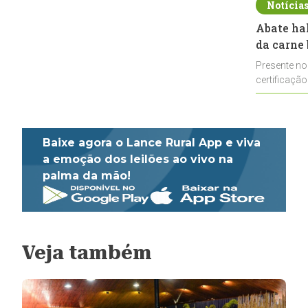
Notícia
Abate ha
da carne 
Presente no
certificação
impulsionar
Baixe agora o Lance Rural App e viva
a emoção dos leilões ao vivo na
palma da mão!
Veja também