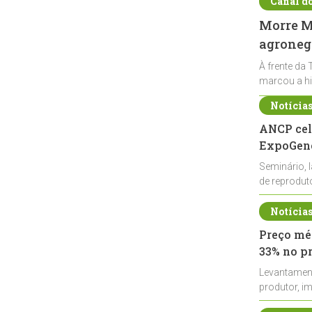
Canal d
Morre Ma
agronegó
À frente da 
marcou a hi
Notícia
ANCP cel
ExpoGené
Seminário, 
de reprodu
durante a E
Notícia
Preço méd
33% no p
Levantamen
produtor, i
de leite cru