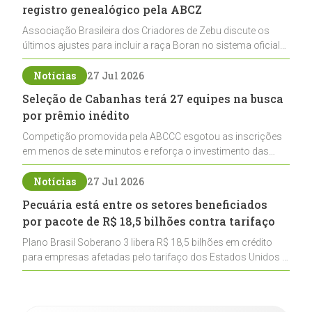
registro genealógico pela ABCZ
Associação Brasileira dos Criadores de Zebu discute os
últimos ajustes para incluir a raça Boran no sistema oficial
de registros, abrindo caminho para sua expansão na
pecuária nacional
Notícias
27 Jul 2026
Seleção de Cabanhas terá 27 equipes na busca
por prêmio inédito
Competição promovida pela ABCCC esgotou as inscrições
em menos de sete minutos e reforça o investimento das
cabanhas na seleção genética de Cavalos Crioulos voltados
ao laço
Notícias
27 Jul 2026
Pecuária está entre os setores beneficiados
por pacote de R$ 18,5 bilhões contra tarifaço
Plano Brasil Soberano 3 libera R$ 18,5 bilhões em crédito
para empresas afetadas pelo tarifaço dos Estados Unidos e
inclui a pecuária entre os setores estratégicos
contemplados