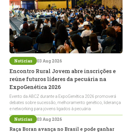
Notícias
03 Aug 2026
Encontro Rural Jovem abre inscrições e
reúne futuros líderes da pecuária na
ExpoGenética 2026
Evento da ABCZ durante a ExpoGenética 2026 promoverá
debates sobre sucessão, melhoramento genético, liderança
e networking para jovens ligados à pecuária
Notícias
03 Aug 2026
Raça Boran avança no Brasil e pode ganhar