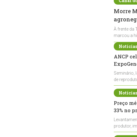
Canal d
Morre Ma
agronegó
À frente da 
marcou a hi
Notícia
ANCP cel
ExpoGené
Seminário, 
de reprodu
durante a E
Notícia
Preço méd
33% no p
Levantamen
produtor, i
de leite cru