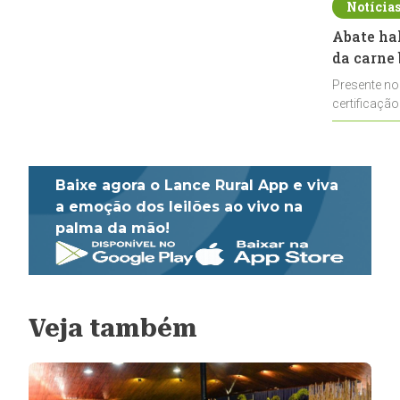
Notícia
Abate ha
da carne 
Presente no
certificação
impulsionar
Baixe agora o Lance Rural App e viva
a emoção dos leilões ao vivo na
palma da mão!
Veja também