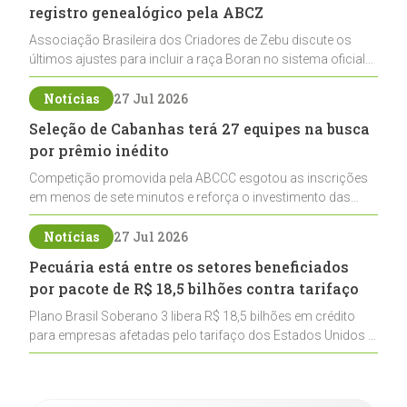
registro genealógico pela ABCZ
Associação Brasileira dos Criadores de Zebu discute os
últimos ajustes para incluir a raça Boran no sistema oficial
de registros, abrindo caminho para sua expansão na
pecuária nacional
Notícias
27 Jul 2026
Seleção de Cabanhas terá 27 equipes na busca
por prêmio inédito
Competição promovida pela ABCCC esgotou as inscrições
em menos de sete minutos e reforça o investimento das
cabanhas na seleção genética de Cavalos Crioulos voltados
ao laço
Notícias
27 Jul 2026
Pecuária está entre os setores beneficiados
por pacote de R$ 18,5 bilhões contra tarifaço
Plano Brasil Soberano 3 libera R$ 18,5 bilhões em crédito
para empresas afetadas pelo tarifaço dos Estados Unidos e
inclui a pecuária entre os setores estratégicos
contemplados