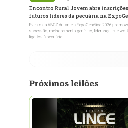
Encontro Rural Jovem abre inscrições
futuros líderes da pecuária na ExpoG
Evento da ABCZ durante a ExpoGenética 2026 promove
sucessão, melhoramento genético, liderança e network
ligados à pecuária
Próximos leilões