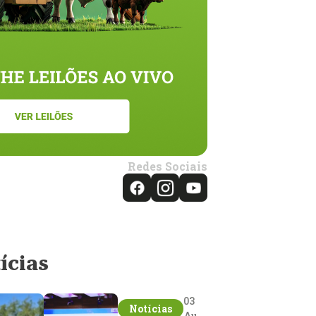
Redes Sociais
ícias
03
Notícias
Aug