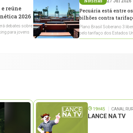
Notícias
27 Jul 2026
 e reúne
Pecuária está entre os
enética 2026
bilhões contra tarifaç
rá debates sobre
Plano Brasil Soberano 3 libe
ing para jovens
pelo tarifaço dos Estados Un
contemplados
19H45
CANAL RUR
LANCE NA TV