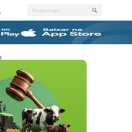
Pesquise aqui...
O
o