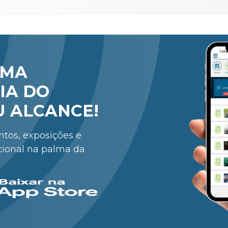
RMA
IA DO
U ALCANCE!
entos, exposições e
cional na palma da