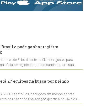
rastreabilidade e
rigor técnico para
impulsionar as
exportações
brasileiras
Brasil e pode ganhar registro
Z
riadores de Zebu discute os últimos ajustes para
ema oficial de registros, abrindo caminho para sua
nal
erá 27 equipes na busca por prêmio
 ABCCC esgotou as inscrições em menos de sete
mento das cabanhas na seleção genética de Cavalos