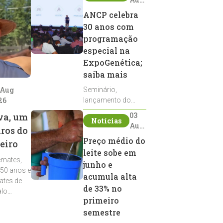
2026
ANCP celebra
30 anos com
programação
especial na
ExpoGenética;
saiba mais
 Aug
Seminário,
26
lançamento do
Sumário de Touros,
03
va, um
Notícias
debates, podcast,
Aug
iros do
desfile de
2026
Preço médio do
eiro
reprodutores e
leite sobe em
homenagens
emates,
integram a
junho e
 50 anos e
programação da
acumula alta
ates de
entidade durante a
de 33% no
alo
ExpoGenética 2026
primeiro
semestre