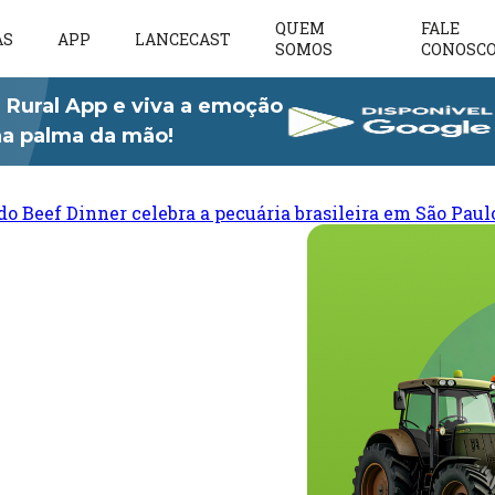
QUEM
FALE
AS
APP
LANCECAST
SOMOS
CONOSC
 Rural App e viva a emoção
 na palma da mão!
do Beef Dinner celebra a pecuária brasileira em São Paul