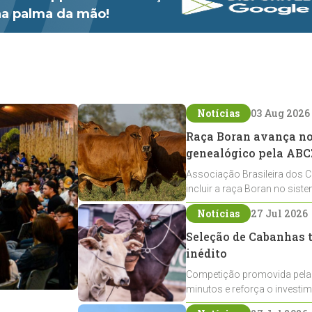
 na palma da mão!
Notícias
03 Aug 2026
Raça Boran avança no 
genealógico pela ABC
Associação Brasileira dos C
incluir a raça Boran no sist
expansão na pecuária nacio
Notícias
27 Jul 2026
Seleção de Cabanhas t
inédito
Competição promovida pela
minutos e reforça o investi
Crioulos voltados ao laço