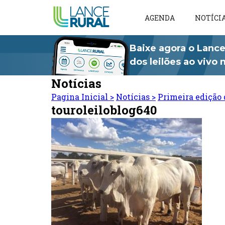
AGENDA
NOTÍCI
Baixe agora o Lance
dos leilões ao vivo
Notícias
Pagina Inicial
>
Notícias
>
Primeira edição 
touroleiloblog640