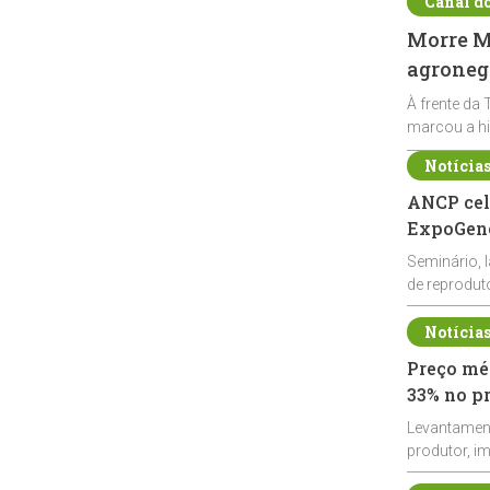
Canal d
Morre Ma
agronegó
À frente da 
marcou a hi
Notícia
ANCP cel
ExpoGené
Seminário, 
de reprodu
durante a E
Notícia
Preço méd
33% no p
Levantamen
produtor, i
de leite cru