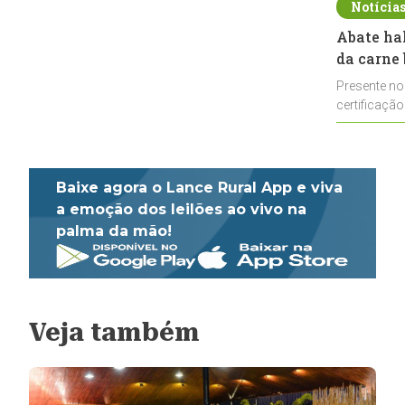
Notícia
Abate ha
da carne 
Presente no
certificação
impulsionar
Baixe agora o Lance Rural App e viva
a emoção dos leilões ao vivo na
palma da mão!
Veja também