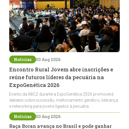
Notícias
03 Aug 2026
Encontro Rural Jovem abre inscrições e
reúne futuros líderes da pecuária na
ExpoGenética 2026
Evento da ABCZ durante a ExpoGenética 2026 promoverá
debates sobre sucessão, melhoramento genético, liderança
e networking para jovens ligados à pecuária
Notícias
03 Aug 2026
Raça Boran avança no Brasil e pode ganhar