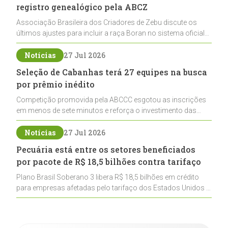
registro genealógico pela ABCZ
Associação Brasileira dos Criadores de Zebu discute os
últimos ajustes para incluir a raça Boran no sistema oficial
de registros, abrindo caminho para sua expansão na
pecuária nacional
Notícias
27 Jul 2026
Seleção de Cabanhas terá 27 equipes na busca
por prêmio inédito
Competição promovida pela ABCCC esgotou as inscrições
em menos de sete minutos e reforça o investimento das
cabanhas na seleção genética de Cavalos Crioulos voltados
ao laço
Notícias
27 Jul 2026
Pecuária está entre os setores beneficiados
por pacote de R$ 18,5 bilhões contra tarifaço
Plano Brasil Soberano 3 libera R$ 18,5 bilhões em crédito
para empresas afetadas pelo tarifaço dos Estados Unidos e
inclui a pecuária entre os setores estratégicos
contemplados