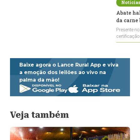
Notícia
Abate ha
da carne 
Presente no
certificação
impulsionar
Baixe agora o Lance Rural App e viva
a emoção dos leilões ao vivo na
palma da mão!
Veja também