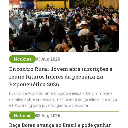
Notícias
03 Aug 2026
Encontro Rural Jovem abre inscrições e
reúne futuros líderes da pecuária na
ExpoGenética 2026
Evento da ABCZ durante a ExpoGenética 2026 promoverá
debates sobre sucessão, melhoramento genético, liderança
e networking para jovens ligados à pecuária
Notícias
03 Aug 2026
Raça Boran avança no Brasil e pode ganhar