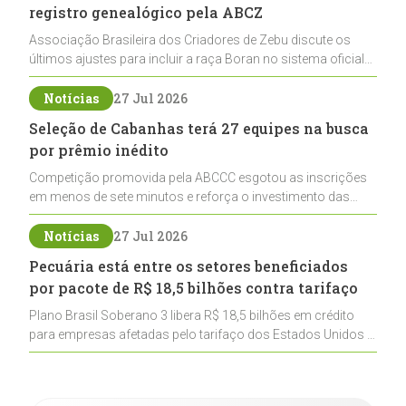
registro genealógico pela ABCZ
Associação Brasileira dos Criadores de Zebu discute os
últimos ajustes para incluir a raça Boran no sistema oficial
de registros, abrindo caminho para sua expansão na
pecuária nacional
Notícias
27 Jul 2026
Seleção de Cabanhas terá 27 equipes na busca
por prêmio inédito
Competição promovida pela ABCCC esgotou as inscrições
em menos de sete minutos e reforça o investimento das
cabanhas na seleção genética de Cavalos Crioulos voltados
ao laço
Notícias
27 Jul 2026
Pecuária está entre os setores beneficiados
por pacote de R$ 18,5 bilhões contra tarifaço
Plano Brasil Soberano 3 libera R$ 18,5 bilhões em crédito
para empresas afetadas pelo tarifaço dos Estados Unidos e
inclui a pecuária entre os setores estratégicos
contemplados