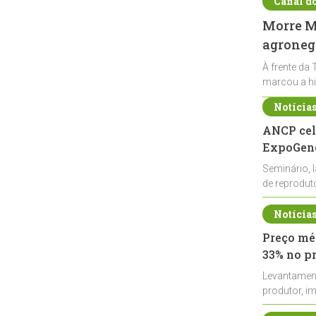
Canal d
Morre Ma
agronegó
À frente da 
marcou a hi
Notícia
ANCP cel
ExpoGené
Seminário, 
de reprodu
durante a E
Notícia
Preço méd
33% no p
Levantamen
produtor, i
de leite cru