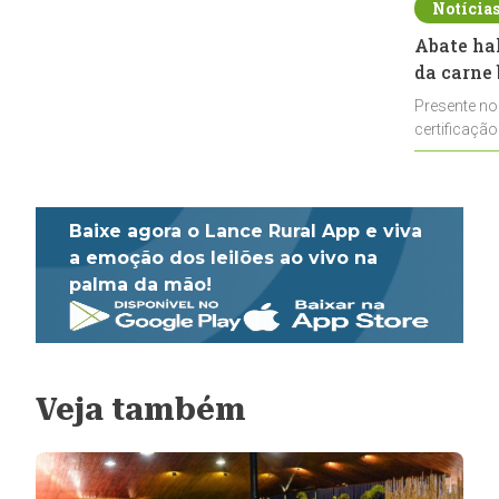
Notícia
Abate ha
da carne 
Presente no
certificação
impulsionar
Baixe agora o Lance Rural App e viva
a emoção dos leilões ao vivo na
palma da mão!
Veja também