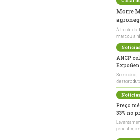
Canal d
Morre Ma
agronegó
À frente da 
marcou a hi
Notícia
ANCP cel
ExpoGené
Seminário, 
de reprodu
durante a E
Notícia
Preço méd
33% no p
Levantamen
produtor, i
de leite cru