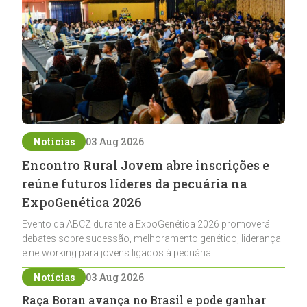
Notícias
03 Aug 2026
Encontro Rural Jovem abre inscrições e
reúne futuros líderes da pecuária na
ExpoGenética 2026
Evento da ABCZ durante a ExpoGenética 2026 promoverá
debates sobre sucessão, melhoramento genético, liderança
e networking para jovens ligados à pecuária
Notícias
03 Aug 2026
Raça Boran avança no Brasil e pode ganhar