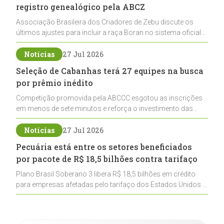
registro genealógico pela ABCZ
Associação Brasileira dos Criadores de Zebu discute os
últimos ajustes para incluir a raça Boran no sistema oficial
de registros, abrindo caminho para sua expansão na
pecuária nacional
Notícias
27 Jul 2026
Seleção de Cabanhas terá 27 equipes na busca
por prêmio inédito
Competição promovida pela ABCCC esgotou as inscrições
em menos de sete minutos e reforça o investimento das
cabanhas na seleção genética de Cavalos Crioulos voltados
ao laço
Notícias
27 Jul 2026
Pecuária está entre os setores beneficiados
por pacote de R$ 18,5 bilhões contra tarifaço
Plano Brasil Soberano 3 libera R$ 18,5 bilhões em crédito
para empresas afetadas pelo tarifaço dos Estados Unidos e
inclui a pecuária entre os setores estratégicos
contemplados