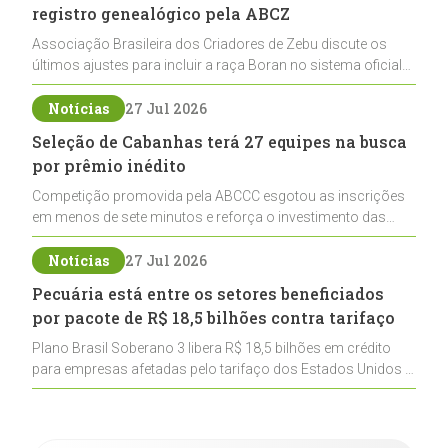
registro genealógico pela ABCZ
Associação Brasileira dos Criadores de Zebu discute os
últimos ajustes para incluir a raça Boran no sistema oficial
de registros, abrindo caminho para sua expansão na
pecuária nacional
Notícias
27 Jul 2026
Seleção de Cabanhas terá 27 equipes na busca
por prêmio inédito
Competição promovida pela ABCCC esgotou as inscrições
em menos de sete minutos e reforça o investimento das
cabanhas na seleção genética de Cavalos Crioulos voltados
ao laço
Notícias
27 Jul 2026
Pecuária está entre os setores beneficiados
por pacote de R$ 18,5 bilhões contra tarifaço
Plano Brasil Soberano 3 libera R$ 18,5 bilhões em crédito
para empresas afetadas pelo tarifaço dos Estados Unidos e
inclui a pecuária entre os setores estratégicos
contemplados