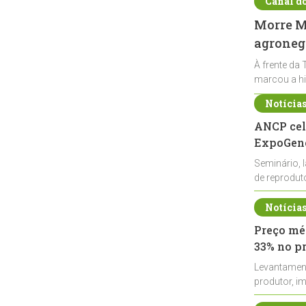
Canal d
Morre Ma
agronegó
À frente da 
marcou a hi
Notícia
ANCP cel
ExpoGené
Seminário, 
de reprodu
durante a E
Notícia
Preço méd
33% no p
Levantamen
produtor, i
de leite cru