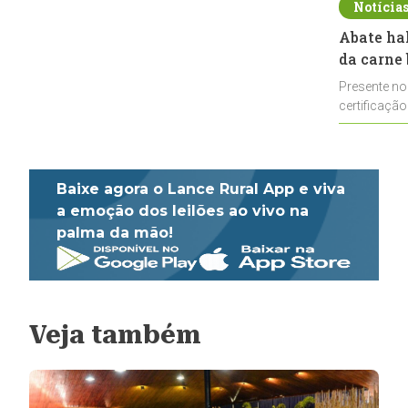
Notícia
Abate ha
da carne 
Presente no
certificação
impulsionar
Baixe agora o Lance Rural App e viva
a emoção dos leilões ao vivo na
palma da mão!
Veja também