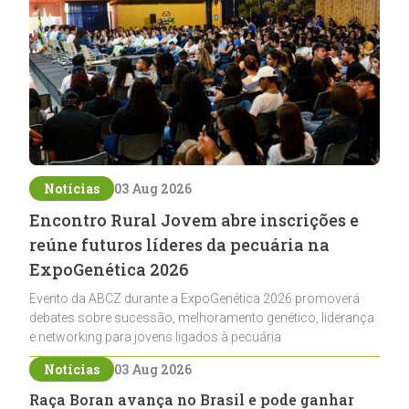
Notícias
03 Aug 2026
Encontro Rural Jovem abre inscrições e
reúne futuros líderes da pecuária na
ExpoGenética 2026
Evento da ABCZ durante a ExpoGenética 2026 promoverá
debates sobre sucessão, melhoramento genético, liderança
e networking para jovens ligados à pecuária
Notícias
03 Aug 2026
Raça Boran avança no Brasil e pode ganhar