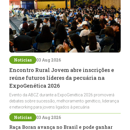
Notícias
03 Aug 2026
Encontro Rural Jovem abre inscrições e
reúne futuros líderes da pecuária na
ExpoGenética 2026
Evento da ABCZ durante a ExpoGenética 2026 promoverá
debates sobre sucessão, melhoramento genético, liderança
e networking para jovens ligados à pecuária
Notícias
03 Aug 2026
Raça Boran avança no Brasil e pode ganhar