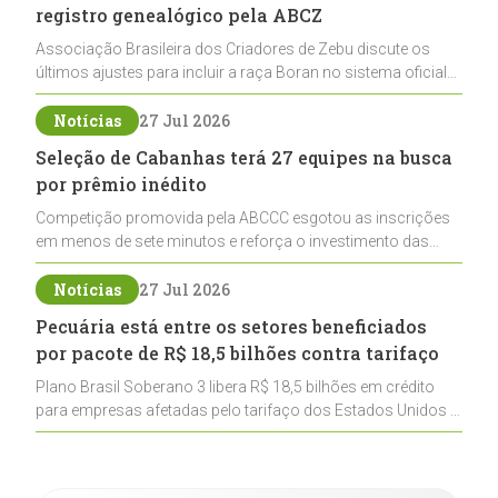
registro genealógico pela ABCZ
Associação Brasileira dos Criadores de Zebu discute os
últimos ajustes para incluir a raça Boran no sistema oficial
de registros, abrindo caminho para sua expansão na
pecuária nacional
Notícias
27 Jul 2026
Seleção de Cabanhas terá 27 equipes na busca
por prêmio inédito
Competição promovida pela ABCCC esgotou as inscrições
em menos de sete minutos e reforça o investimento das
cabanhas na seleção genética de Cavalos Crioulos voltados
ao laço
Notícias
27 Jul 2026
Pecuária está entre os setores beneficiados
por pacote de R$ 18,5 bilhões contra tarifaço
Plano Brasil Soberano 3 libera R$ 18,5 bilhões em crédito
para empresas afetadas pelo tarifaço dos Estados Unidos e
inclui a pecuária entre os setores estratégicos
contemplados