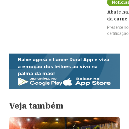
Notícia
Abate ha
da carne 
Presente no
certificação
impulsionar
Baixe agora o Lance Rural App e viva
a emoção dos leilões ao vivo na
palma da mão!
Veja também