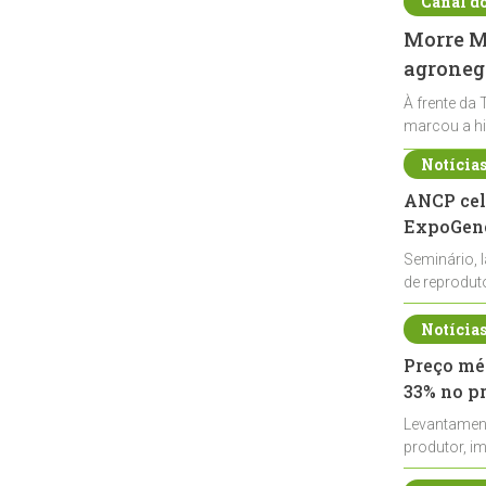
Canal d
Morre Ma
agronegó
À frente da 
marcou a hi
Notícia
ANCP cel
ExpoGené
Seminário, 
de reprodu
durante a E
Notícia
Preço méd
33% no p
Levantamen
produtor, i
de leite cru