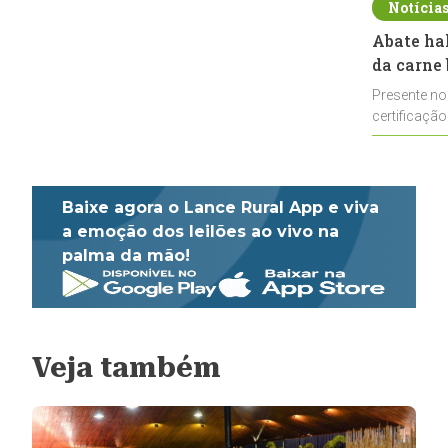
Notícia
Abate ha
da carne 
Presente no
certificação
impulsionar
Baixe agora o Lance Rural App e viva
a emoção dos leilões ao vivo na
palma da mão!
Veja também