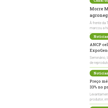
Canal d
Morre Ma
agronegó
À frente da 
marcou a hi
Notícia
ANCP cel
ExpoGené
Seminário, 
de reprodu
durante a E
Notícia
Preço méd
33% no p
Levantamen
produtor, i
de leite cru