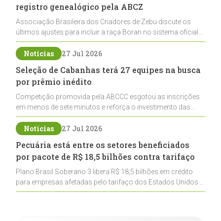
registro genealógico pela ABCZ
Associação Brasileira dos Criadores de Zebu discute os
últimos ajustes para incluir a raça Boran no sistema oficial
de registros, abrindo caminho para sua expansão na
pecuária nacional
Notícias
27 Jul 2026
Seleção de Cabanhas terá 27 equipes na busca
por prêmio inédito
Competição promovida pela ABCCC esgotou as inscrições
em menos de sete minutos e reforça o investimento das
cabanhas na seleção genética de Cavalos Crioulos voltados
ao laço
Notícias
27 Jul 2026
Pecuária está entre os setores beneficiados
por pacote de R$ 18,5 bilhões contra tarifaço
Plano Brasil Soberano 3 libera R$ 18,5 bilhões em crédito
para empresas afetadas pelo tarifaço dos Estados Unidos e
inclui a pecuária entre os setores estratégicos
contemplados