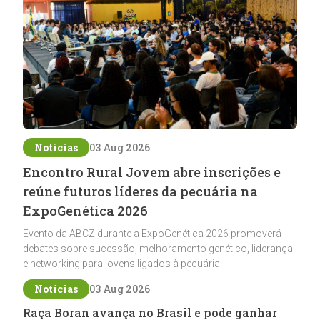
Notícias
03 Aug 2026
Encontro Rural Jovem abre inscrições e
reúne futuros líderes da pecuária na
ExpoGenética 2026
Evento da ABCZ durante a ExpoGenética 2026 promoverá
debates sobre sucessão, melhoramento genético, liderança
e networking para jovens ligados à pecuária
Notícias
03 Aug 2026
Raça Boran avança no Brasil e pode ganhar