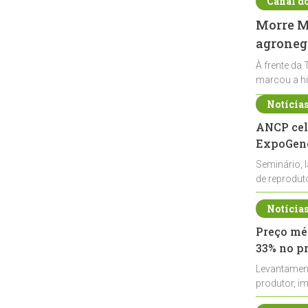
Canal d
Morre Ma
agronegó
À frente da 
marcou a hi
Notícia
ANCP cel
ExpoGené
Seminário, 
de reprodu
durante a E
Notícia
Preço méd
33% no p
Levantamen
produtor, i
de leite cru