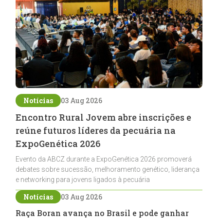
Notícias
03 Aug 2026
Encontro Rural Jovem abre inscrições e
reúne futuros líderes da pecuária na
ExpoGenética 2026
Evento da ABCZ durante a ExpoGenética 2026 promoverá
debates sobre sucessão, melhoramento genético, liderança
e networking para jovens ligados à pecuária
Notícias
03 Aug 2026
Raça Boran avança no Brasil e pode ganhar