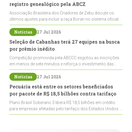
registro genealógico pela ABCZ
Associação Brasileira dos Criadores de Zebu discute os
últimos ajustes para incluir a raça Boran no sistema oficial
de registros, abrindo caminho para sua expansão na
pecuária nacional
Notícias
27 Jul 2026
Seleção de Cabanhas terá 27 equipes na busca
por prêmio inédito
Competição promovida pela ABCCC esgotou as inscrições
em menos de sete minutos e reforça o investimento das
cabanhas na seleção genética de Cavalos Crioulos voltados
ao laço
Notícias
27 Jul 2026
Pecuária está entre os setores beneficiados
por pacote de R$ 18,5 bilhões contra tarifaço
Plano Brasil Soberano 3 libera R$ 18,5 bilhões em crédito
para empresas afetadas pelo tarifaço dos Estados Unidos e
inclui a pecuária entre os setores estratégicos
contemplados