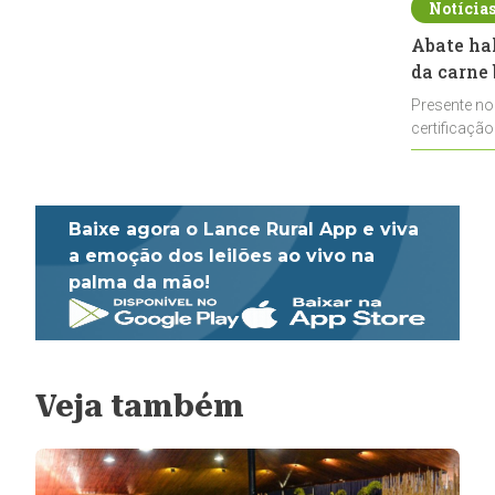
Notícia
Abate ha
da carne 
Presente no
certificação
impulsionar
Baixe agora o Lance Rural App e viva
a emoção dos leilões ao vivo na
palma da mão!
Veja também