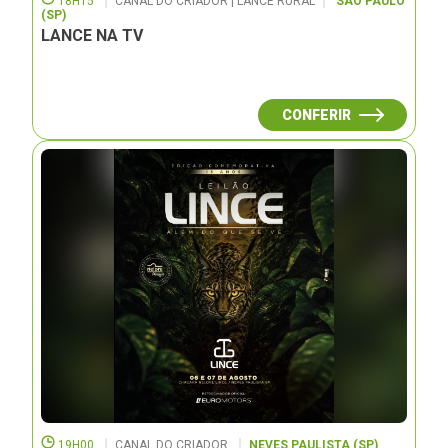
18H15
CANAL DO CRIADOR | LANCE RURAL
SÃO PAULO
(SP)
LANCE NA TV
CONFERIR
19H00
CANAL DO CRIADOR
NEVES PAULISTA (SP)