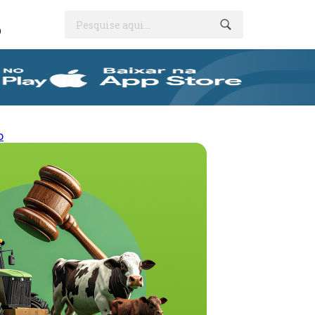
Pesquise aqui...
O
o