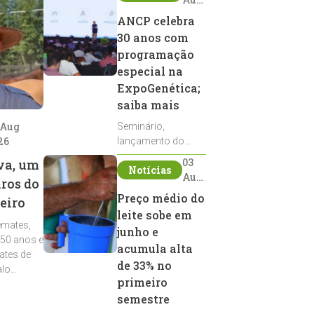
2026
ANCP celebra
30 anos com
programação
especial na
ExpoGenética;
saiba mais
 Aug
Seminário,
26
lançamento do
Sumário de Touros,
03
va, um
Notícias
debates, podcast,
Aug
iros do
desfile de
2026
Preço médio do
eiro
reprodutores e
leite sobe em
homenagens
emates,
integram a
junho e
 50 anos e
programação da
acumula alta
ates de
entidade durante a
de 33% no
alo
ExpoGenética 2026
primeiro
semestre