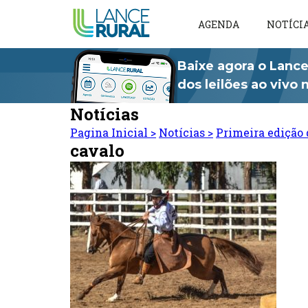
AGENDA
NOTÍCI
Baixe agora o Lance
dos leilões ao vivo
Notícias
Pagina Inicial
>
Notícias
>
Primeira edição 
cavalo