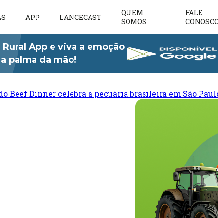
QUEM
FALE
AS
APP
LANCECAST
SOMOS
CONOSC
 Rural App e viva a emoção
 na palma da mão!
do Beef Dinner celebra a pecuária brasileira em São Paul