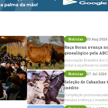
 na palma da mão!
Notícias
03 Aug 2026
Raça Boran avança no 
genealógico pela ABC
Associação Brasileira dos C
incluir a raça Boran no sist
expansão na pecuária nacio
Notícias
27 Jul 2026
Seleção de Cabanhas t
inédito
Competição promovida pela
minutos e reforça o investi
Crioulos voltados ao laço