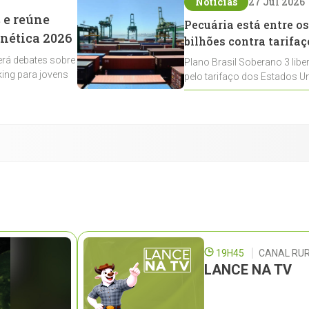
Notícias
27 Jul 2026
 e reúne
Pecuária está entre os
enética 2026
bilhões contra tarifaç
rá debates sobre
Plano Brasil Soberano 3 libe
ing para jovens
pelo tarifaço dos Estados Un
contemplados
19H45
CANAL RUR
LANCE NA TV