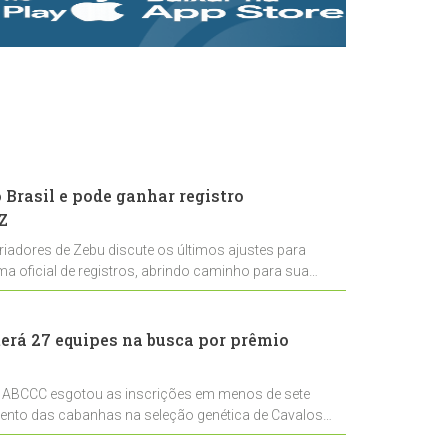
rastreabilidade e
rigor técnico para
impulsionar as
exportações
brasileiras
Brasil e pode ganhar registro
Z
riadores de Zebu discute os últimos ajustes para
ema oficial de registros, abrindo caminho para sua
nal
erá 27 equipes na busca por prêmio
 ABCCC esgotou as inscrições em menos de sete
mento das cabanhas na seleção genética de Cavalos