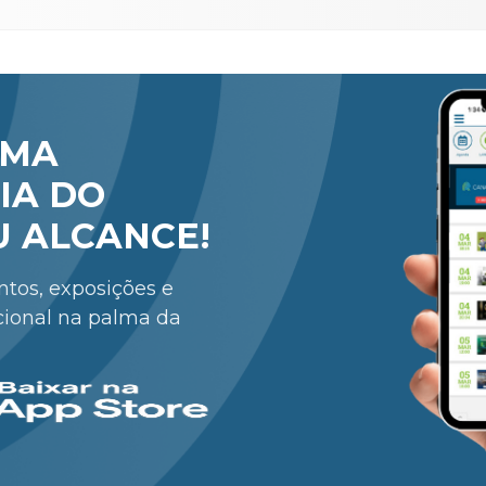
RMA
IA DO
U ALCANCE!
entos, exposições e
cional na palma da