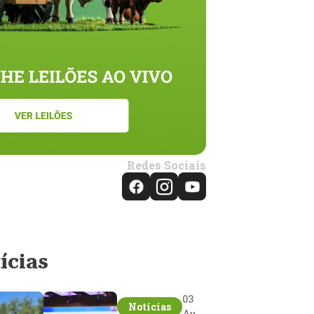
Redes Sociais
ícias
03
Notícias
Aug