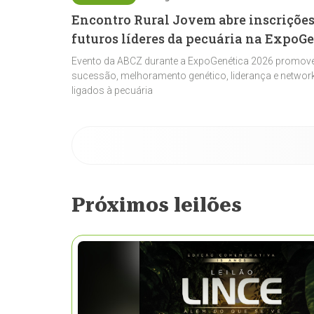
Encontro Rural Jovem abre inscrições
futuros líderes da pecuária na ExpoG
Evento da ABCZ durante a ExpoGenética 2026 promove
sucessão, melhoramento genético, liderança e network
ligados à pecuária
Próximos leilões