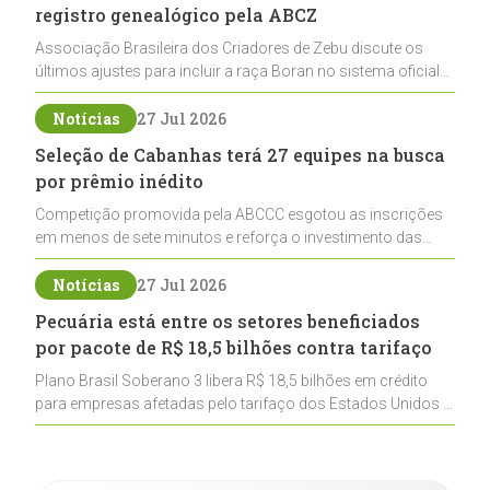
registro genealógico pela ABCZ
Associação Brasileira dos Criadores de Zebu discute os
últimos ajustes para incluir a raça Boran no sistema oficial
de registros, abrindo caminho para sua expansão na
pecuária nacional
Notícias
27 Jul 2026
Seleção de Cabanhas terá 27 equipes na busca
por prêmio inédito
Competição promovida pela ABCCC esgotou as inscrições
em menos de sete minutos e reforça o investimento das
cabanhas na seleção genética de Cavalos Crioulos voltados
ao laço
Notícias
27 Jul 2026
Pecuária está entre os setores beneficiados
por pacote de R$ 18,5 bilhões contra tarifaço
Plano Brasil Soberano 3 libera R$ 18,5 bilhões em crédito
para empresas afetadas pelo tarifaço dos Estados Unidos e
inclui a pecuária entre os setores estratégicos
contemplados