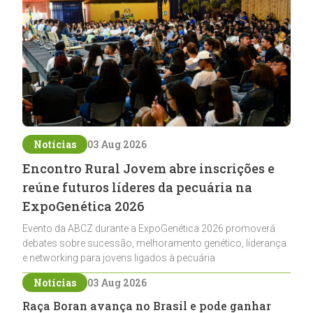
Notícias
03 Aug 2026
Encontro Rural Jovem abre inscrições e
reúne futuros líderes da pecuária na
ExpoGenética 2026
Evento da ABCZ durante a ExpoGenética 2026 promoverá
debates sobre sucessão, melhoramento genético, liderança
e networking para jovens ligados à pecuária
Notícias
03 Aug 2026
Raça Boran avança no Brasil e pode ganhar