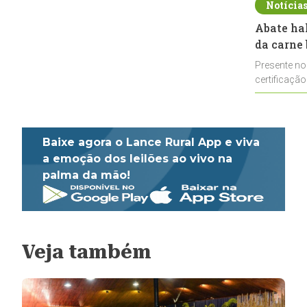
Notícia
Abate ha
da carne 
Presente no
certificação
impulsionar
Baixe agora o Lance Rural App e viva
a emoção dos leilões ao vivo na
palma da mão!
Veja também