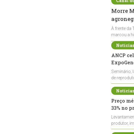
Canal d
Morre Ma
agronegó
À frente da 
marcou a hi
Notícia
ANCP cel
ExpoGené
Seminário, 
de reprodu
durante a E
Notícia
Preço méd
33% no p
Levantamen
produtor, i
de leite cru