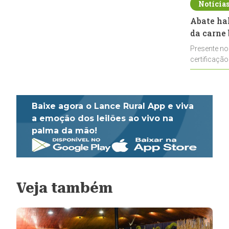
Notícia
Abate ha
da carne 
Presente no
certificação
impulsionar
Baixe agora o Lance Rural App e viva
a emoção dos leilões ao vivo na
palma da mão!
Veja também