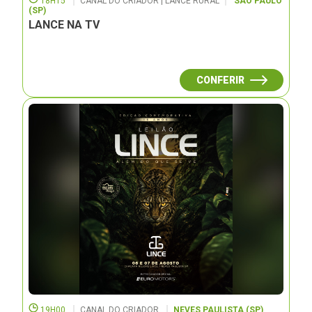
18H15
CANAL DO CRIADOR | LANCE RURAL
SÃO PAULO
(SP)
LANCE NA TV
CONFERIR
19H00
CANAL DO CRIADOR
NEVES PAULISTA (SP)