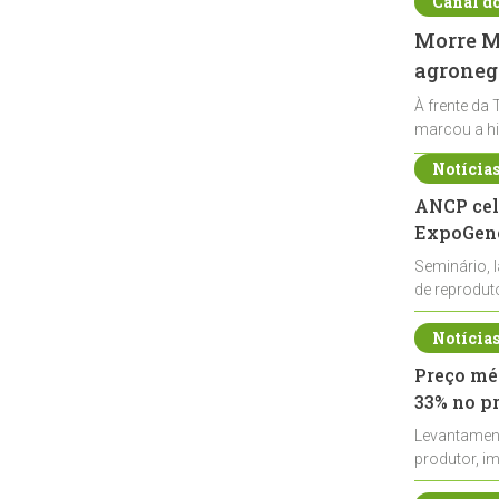
Canal d
Morre Ma
agronegó
À frente da 
marcou a hi
Notícia
ANCP cel
ExpoGené
Seminário, 
de reprodu
durante a E
Notícia
Preço méd
33% no p
Levantamen
produtor, i
de leite cru