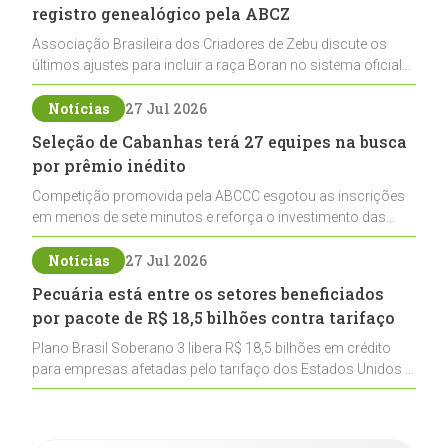
registro genealógico pela ABCZ
Associação Brasileira dos Criadores de Zebu discute os
últimos ajustes para incluir a raça Boran no sistema oficial
de registros, abrindo caminho para sua expansão na
pecuária nacional
Notícias
27 Jul 2026
Seleção de Cabanhas terá 27 equipes na busca
por prêmio inédito
Competição promovida pela ABCCC esgotou as inscrições
em menos de sete minutos e reforça o investimento das
cabanhas na seleção genética de Cavalos Crioulos voltados
ao laço
Notícias
27 Jul 2026
Pecuária está entre os setores beneficiados
por pacote de R$ 18,5 bilhões contra tarifaço
Plano Brasil Soberano 3 libera R$ 18,5 bilhões em crédito
para empresas afetadas pelo tarifaço dos Estados Unidos e
inclui a pecuária entre os setores estratégicos
contemplados