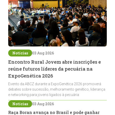
Notícias
03 Aug 2026
Encontro Rural Jovem abre inscrições e
reúne futuros líderes da pecuária na
ExpoGenética 2026
Evento da ABCZ durante a ExpoGenética 2026 promoverá
debates sobre sucessão, melhoramento genético, liderança
e networking para jovens ligados à pecuária
Notícias
03 Aug 2026
Raça Boran avança no Brasil e pode ganhar