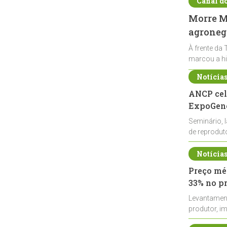
Canal d
Morre Ma
agronegó
À frente da 
marcou a hi
Notícia
ANCP cel
ExpoGené
Seminário, 
de reprodu
durante a E
Notícia
Preço méd
33% no p
Levantamen
produtor, i
de leite cru