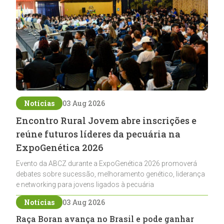
Notícias
03 Aug 2026
Encontro Rural Jovem abre inscrições e
reúne futuros líderes da pecuária na
ExpoGenética 2026
Evento da ABCZ durante a ExpoGenética 2026 promoverá
debates sobre sucessão, melhoramento genético, liderança
e networking para jovens ligados à pecuária
Notícias
03 Aug 2026
Raça Boran avança no Brasil e pode ganhar