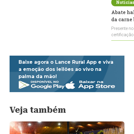
Notícia
Abate ha
da carne 
Presente no
certificação
impulsionar
Baixe agora o Lance Rural App e viva
a emoção dos leilões ao vivo na
palma da mão!
Veja também