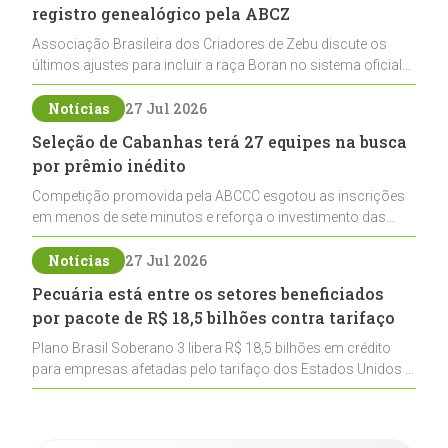
registro genealógico pela ABCZ
Associação Brasileira dos Criadores de Zebu discute os
últimos ajustes para incluir a raça Boran no sistema oficial
de registros, abrindo caminho para sua expansão na
pecuária nacional
Notícias
27 Jul 2026
Seleção de Cabanhas terá 27 equipes na busca
por prêmio inédito
Competição promovida pela ABCCC esgotou as inscrições
em menos de sete minutos e reforça o investimento das
cabanhas na seleção genética de Cavalos Crioulos voltados
ao laço
Notícias
27 Jul 2026
Pecuária está entre os setores beneficiados
por pacote de R$ 18,5 bilhões contra tarifaço
Plano Brasil Soberano 3 libera R$ 18,5 bilhões em crédito
para empresas afetadas pelo tarifaço dos Estados Unidos e
inclui a pecuária entre os setores estratégicos
contemplados