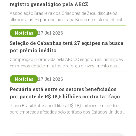
registro genealógico pela ABCZ
Associação Brasileira dos Criadores de Zebu discute os
últimos ajustes para incluir a raça Boran no sistema oficial
de registros, abrindo caminho para sua expansão na
pecuária nacional
Notícias
27 Jul 2026
Seleção de Cabanhas terá 27 equipes na busca
por prêmio inédito
Competição promovida pela ABCCC esgotou as inscrições
em menos de sete minutos e reforça o investimento das
cabanhas na seleção genética de Cavalos Crioulos voltados
ao laço
Notícias
27 Jul 2026
Pecuária está entre os setores beneficiados
por pacote de R$ 18,5 bilhões contra tarifaço
Plano Brasil Soberano 3 libera R$ 18,5 bilhões em crédito
para empresas afetadas pelo tarifaço dos Estados Unidos e
inclui a pecuária entre os setores estratégicos
contemplados