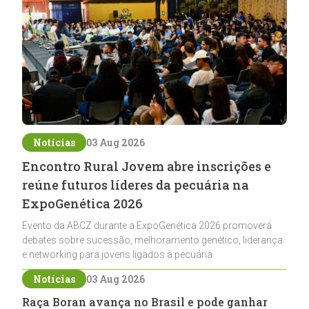
Notícias
03 Aug 2026
Encontro Rural Jovem abre inscrições e
reúne futuros líderes da pecuária na
ExpoGenética 2026
Evento da ABCZ durante a ExpoGenética 2026 promoverá
debates sobre sucessão, melhoramento genético, liderança
e networking para jovens ligados à pecuária
Notícias
03 Aug 2026
Raça Boran avança no Brasil e pode ganhar