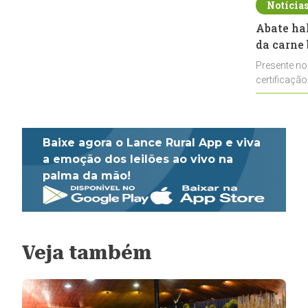
Notícia
Abate ha
da carne 
Presente no
certificação
impulsionar
Baixe agora o Lance Rural App e viva
a emoção dos leilões ao vivo na
palma da mão!
Veja também