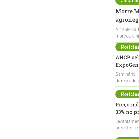
Canal d
Morre Ma
agronegó
À frente da 
marcou a hi
Notícia
ANCP cel
ExpoGené
Seminário, 
de reprodu
durante a E
Notícia
Preço méd
33% no p
Levantamen
produtor, i
de leite cru