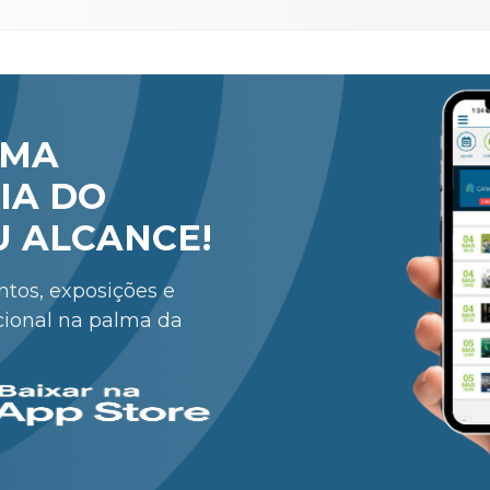
RMA
IA DO
U ALCANCE!
entos, exposições e
cional na palma da