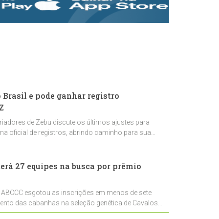
rastreabilidade e
rigor técnico para
impulsionar as
exportações
brasileiras
Brasil e pode ganhar registro
Z
riadores de Zebu discute os últimos ajustes para
ema oficial de registros, abrindo caminho para sua
nal
erá 27 equipes na busca por prêmio
 ABCCC esgotou as inscrições em menos de sete
mento das cabanhas na seleção genética de Cavalos