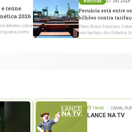
Notícias
27 Jul 2026
 e reúne
Pecuária está entre os
enética 2026
bilhões contra tarifaç
rá debates sobre
Plano Brasil Soberano 3 libe
ing para jovens
pelo tarifaço dos Estados Un
contemplados
19H45
CANAL RUR
LANCE NA TV