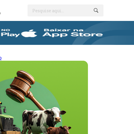
Pesquise aqui...
O
o