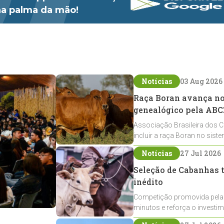
 na palma da mão!
Notícias
03 Aug 2026
Raça Boran avança no 
genealógico pela ABC
Associação Brasileira dos C
incluir a raça Boran no sist
expansão na pecuária nacio
Notícias
27 Jul 2026
Seleção de Cabanhas t
inédito
Competição promovida pela
minutos e reforça o investi
Crioulos voltados ao laço