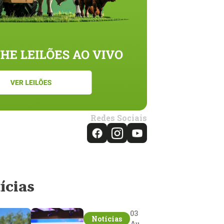
Redes Sociais
ícias
03
Notícias
Aug