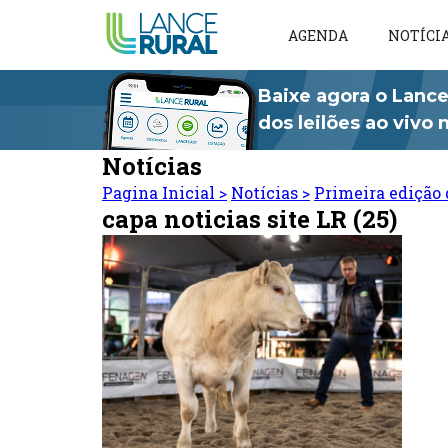
AGENDA
NOTÍCI
Baixe agora o Lance
dos leilões ao vivo
Notícias
Pagina Inicial
>
Notícias
>
Primeira edição 
capa noticias site LR (25)