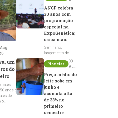
2026
ANCP celebra
30 anos com
programação
especial na
ExpoGenética;
saiba mais
 Aug
Seminário,
26
lançamento do
Sumário de Touros,
03
va, um
Notícias
debates, podcast,
Aug
iros do
desfile de
2026
Preço médio do
eiro
reprodutores e
leite sobe em
homenagens
emates,
integram a
junho e
 50 anos e
programação da
acumula alta
ates de
entidade durante a
de 33% no
alo
ExpoGenética 2026
primeiro
semestre