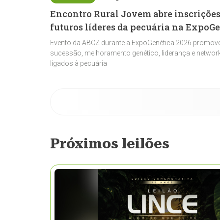
Encontro Rural Jovem abre inscrições
futuros líderes da pecuária na ExpoG
Evento da ABCZ durante a ExpoGenética 2026 promove
sucessão, melhoramento genético, liderança e network
ligados à pecuária
Próximos leilões