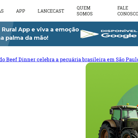
QUEM
FALE
AS
APP
LANCECAST
SOMOS
CONOSC
 Rural App e viva a emoção
 na palma da mão!
do Beef Dinner celebra a pecuária brasileira em São Paul