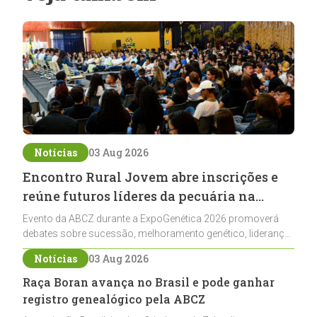
Notícias
03 Aug 2026
Encontro Rural Jovem abre inscrições e
reúne futuros líderes da pecuária na
ExpoGenética 2026
Evento da ABCZ durante a ExpoGenética 2026 promoverá
debates sobre sucessão, melhoramento genético, liderança
e networking para jovens ligados à pecuária
Notícias
03 Aug 2026
Raça Boran avança no Brasil e pode ganhar
registro genealógico pela ABCZ