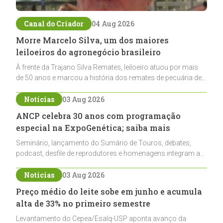
Canal do Criador
04 Aug 2026
Morre Marcelo Silva, um dos maiores
leiloeiros do agronegócio brasileiro
À frente da Trajano Silva Remates, leiloeiro atuou por mais
de 50 anos e marcou a história dos remates de pecuária de
corte e do cavalo crioulo
Notícias
03 Aug 2026
ANCP celebra 30 anos com programação
especial na ExpoGenética; saiba mais
Seminário, lançamento do Sumário de Touros, debates,
podcast, desfile de reprodutores e homenagens integram a
programação da entidade durante a ExpoGenética 2026
Notícias
03 Aug 2026
Preço médio do leite sobe em junho e acumula
alta de 33% no primeiro semestre
Levantamento do Cepea/Esalq-USP aponta avanço da