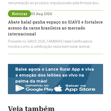
remuneração ao produtor, impulsionado pela firmeza dos
derivados e pela oferta limitada de leite cru
Notícias
03 Aug 2026
Abate halal ganha espaço no SIAVS e fortalece
acesso da carne brasileira ao mercado
internacional
Presente no SIAVS 2026, FAMBRAS Halal Certificadora
mostra como a certificação reúne bem-estar animal,
rastreabilidade e rigor técnico para impulsionar as
exportações brasileiras
Baixe agora o Lance Rural App e viva
a emoção dos leilões ao vivo na
palma da mão!
Veja também