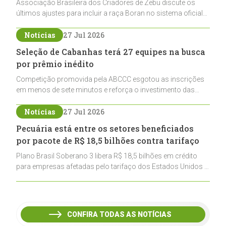
Associação Brasileira dos Criadores de Zebu discute os
últimos ajustes para incluir a raça Boran no sistema oficial
de registros, abrindo caminho para sua expansão na
pecuária nacional
Notícias
27 Jul 2026
Seleção de Cabanhas terá 27 equipes na busca
por prêmio inédito
Competição promovida pela ABCCC esgotou as inscrições
em menos de sete minutos e reforça o investimento das
cabanhas na seleção genética de Cavalos Crioulos voltados
ao laço
Notícias
27 Jul 2026
Pecuária está entre os setores beneficiados
por pacote de R$ 18,5 bilhões contra tarifaço
Plano Brasil Soberano 3 libera R$ 18,5 bilhões em crédito
para empresas afetadas pelo tarifaço dos Estados Unidos e
inclui a pecuária entre os setores estratégicos
contemplados
CONFIRA TODAS AS NOTÍCIAS