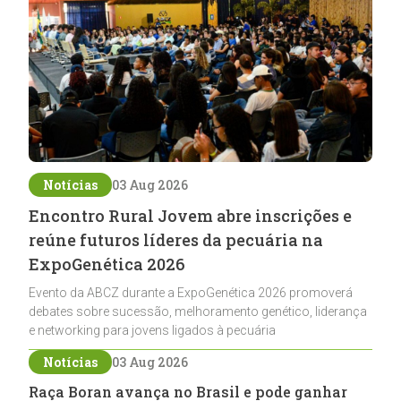
Notícias
03 Aug 2026
Encontro Rural Jovem abre inscrições e
reúne futuros líderes da pecuária na
ExpoGenética 2026
Evento da ABCZ durante a ExpoGenética 2026 promoverá
debates sobre sucessão, melhoramento genético, liderança
e networking para jovens ligados à pecuária
Notícias
03 Aug 2026
Raça Boran avança no Brasil e pode ganhar