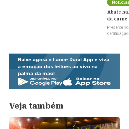
Notícia
Abate ha
da carne 
Presente no
certificação
impulsionar
Baixe agora o Lance Rural App e viva
a emoção dos leilões ao vivo na
palma da mão!
Veja também