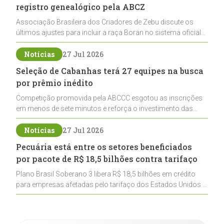
registro genealógico pela ABCZ
Associação Brasileira dos Criadores de Zebu discute os
últimos ajustes para incluir a raça Boran no sistema oficial
de registros, abrindo caminho para sua expansão na
pecuária nacional
Notícias
27 Jul 2026
Seleção de Cabanhas terá 27 equipes na busca
por prêmio inédito
Competição promovida pela ABCCC esgotou as inscrições
em menos de sete minutos e reforça o investimento das
cabanhas na seleção genética de Cavalos Crioulos voltados
ao laço
Notícias
27 Jul 2026
Pecuária está entre os setores beneficiados
por pacote de R$ 18,5 bilhões contra tarifaço
Plano Brasil Soberano 3 libera R$ 18,5 bilhões em crédito
para empresas afetadas pelo tarifaço dos Estados Unidos e
inclui a pecuária entre os setores estratégicos
contemplados