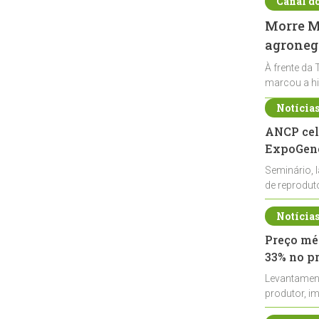
Canal d
Morre Ma
agronegó
À frente da 
marcou a hi
Notícia
ANCP cel
ExpoGené
Seminário, 
de reprodu
durante a E
Notícia
Preço méd
33% no p
Levantamen
produtor, i
de leite cru